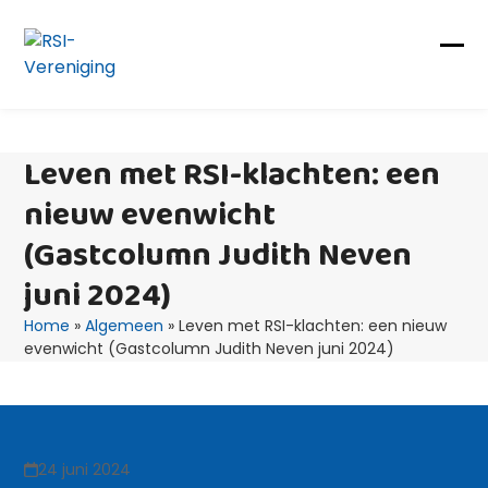
Skip
to
content
Op
Clo
mob
mob
me
me
Leven met RSI-klachten: een
nieuw evenwicht
(Gastcolumn Judith Neven
juni 2024)
Home
»
Algemeen
»
Leven met RSI-klachten: een nieuw
evenwicht (Gastcolumn Judith Neven juni 2024)
24 juni 2024