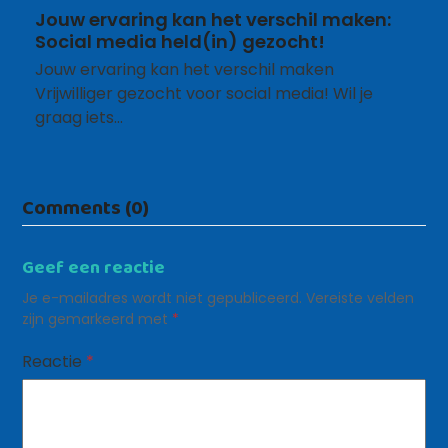
Jouw ervaring kan het verschil maken:
Social media held(in) gezocht!
Jouw ervaring kan het verschil maken
Vrijwilliger gezocht voor social media! Wil je
graag iets…
Comments (0)
Geef een reactie
Je e-mailadres wordt niet gepubliceerd.
Vereiste velden
zijn gemarkeerd met
*
Reactie
*