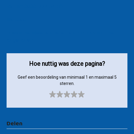
RSI-lijn: 0900-774 54 56
RSI coach
Huiskamerbijeenkomsten: kom in contact met
lotgenoten
Hoe nuttig was deze pagina?
Geef een beoordeling van minimaal 1 en maximaal 5
sterren.
Delen