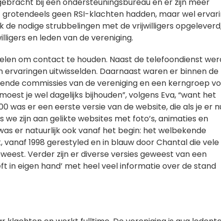
gebracht bij een ondersteuningsbureau en er zijn meer
f grotendeels geen RSI-klachten hadden, maar wel ervar
k de nodige strubbelingen met de vrijwilligers opgeleverd
lligers en leden van de vereniging.
len om contact te houden. Naast de telefoondienst wer
 ervaringen uitwisselden. Daarnaast waren er binnen de
llende commissies van de vereniging en een kerngroep v
moest je wel dagelijks bijhouden”, volgens Eva, “want het
00 was er een eerste versie van de website, die als je er n
s we zijn aan gelikte websites met foto’s, animaties en
as er natuurlijk ook vanaf het begin: het welbekende
 vanaf 1998 gerestyled en in blauw door Chantal die vele
weest. Verder zijn er diverse versies geweest van een
ft in eigen hand’ met heel veel informatie over de stand