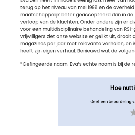
Eva zelf heeft inmiddels weinig last meer van haa
terug op het niveau van mei 1998 en de overheid v
maatschappelijk beter geaccepteerd dan in de 
verloop van de klachten. Onder andere zijn er div
voor een multidisciplinaire behandeling van RSI
vrijwilligers ziet onze website er gelikt uit, dra
magazines per jaar met relevante verhalen, en is
heeft zijn eigen verhaal. Benieuwd wat de volgen
*Gefingeerde naam. Eva’s echte naam is bij de 
Hoe nutt
Geef een beoordeling v