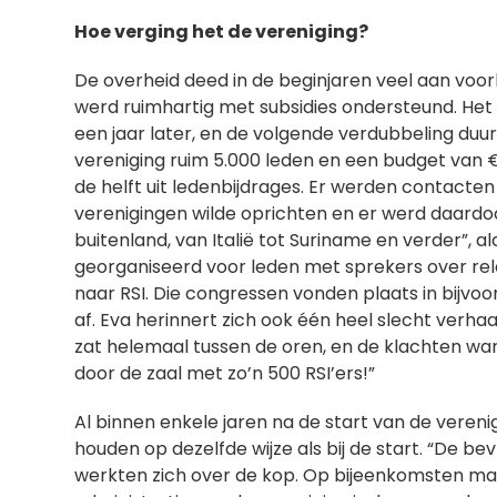
Hoe verging het de vereniging?
De overheid deed in de beginjaren veel aan voor
werd ruimhartig met subsidies ondersteund. Het 
een jaar later, en de volgende verdubbeling duu
vereniging ruim 5.000 leden en een budget van € 
de helft uit ledenbijdrages. Er werden contact
verenigingen wilde oprichten en er werd daardo
buitenland, van Italië tot Suriname en verder”, 
georganiseerd voor leden met sprekers over r
naar RSI. Die congressen vonden plaats in bij
af. Eva herinnert zich ook één heel slecht verhaa
zat helemaal tussen de oren, en de klachten wa
door de zaal met zo’n 500 RSI’ers!”
Al binnen enkele jaren na de start van de veren
houden op dezelfde wijze als bij de start. “De be
werkten zich over de kop. Op bijeenkomsten maa