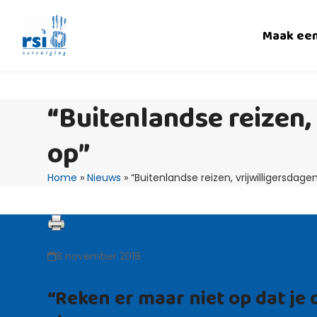
Skip
to
Maak ee
content
“Buitenlandse reizen, 
op”
Home
»
Nieuws
»
“Buitenlandse reizen, vrijwilligersdag
8 november 2018
“Reken er maar niet op dat je