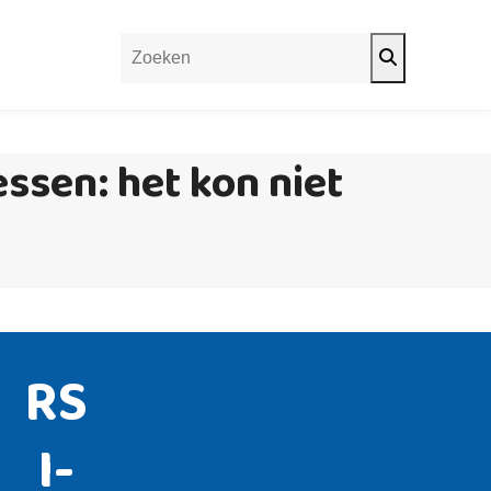
Search
essen: het kon niet
RS
I-