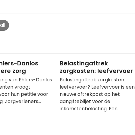
ail
Ehlers-Danlos
Belastingaftrek
tere zorg
zorgkosten: leefvervoer
ing van Ehlers-Danlos
Belastingaftrek zorgkosten:
ënten vraagt
leefvervoer? Leefvervoer is een
oor hun petitie voor
nieuwe aftrekpost op het
g. Zorgverleners…
aangiftebiljet voor de
inkomstenbelasting. Een…