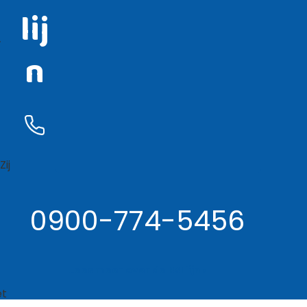
lij
.
n
ij
0900-774-5456
Lees meer over de RSI lijn ›
et