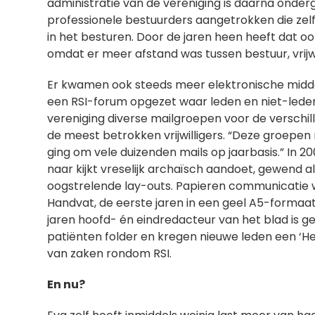
administratie van de vereniging is daarna onder
professionele bestuurders aangetrokken die zel
in het besturen. Door de jaren heen heeft dat oo
omdat er meer afstand was tussen bestuur, vrijwi
Er kwamen ook steeds meer elektronische midde
een RSI-forum opgezet waar leden en niet-leden
vereniging diverse mailgroepen voor de verschi
de meest betrokken vrijwilligers. “Deze groepen 
ging om vele duizenden mails op jaarbasis.” In 20
naar kijkt vreselijk archaïsch aandoet, gewend al
oogstrelende lay-outs. Papieren communicatie w
Handvat, de eerste jaren in een geel A5-formaat,
jaren hoofd- én eindredacteur van het blad is ge
patiënten folder en kregen nieuwe leden een ‘He
van zaken rondom RSI.
En nu?