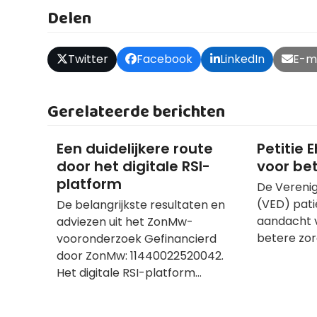
Delen
Twitter
Facebook
LinkedIn
E-m
Gerelateerde berichten
Een duidelijkere route
Petitie 
door het digitale RSI-
voor be
platform
De Verenig
(VED) pati
De belangrijkste resultaten en
aandacht v
adviezen uit het ZonMw-
betere zor
vooronderzoek Gefinancierd
door ZonMw: 11440022520042.
Het digitale RSI-platform…