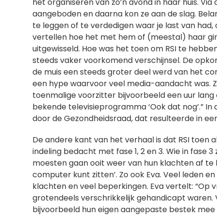
het organiseren van zo’n avond in haar huis. Via
aangeboden en daarna kon ze aan de slag. Belangr
te leggen of te verdedigen waar je last van had,
vertellen hoe het met hem of (meestal) haar gin
uitgewisseld. Hoe was het toen om RSI te hebben
steeds vaker voorkomend verschijnsel. De opko
de muis een steeds groter deel werd van het com
een hype waarvoor veel media-aandacht was. Z
toenmalige voorzitter bijvoorbeeld een uur lang 
bekende televisieprogramma ‘Ook dat nog’.” In 
door de Gezondheidsraad, dat resulteerde in een
De andere kant van het verhaal is dat RSI toen 
indeling bedacht met fase 1, 2 en 3. Wie in fase 3
moesten gaan ooit weer van hun klachten af te k
computer kunt zitten’. Zo ook Eva. Veel leden en 
klachten en veel beperkingen. Eva vertelt: “Op 
grotendeels verschrikkelijk gehandicapt waren.
bijvoorbeeld hun eigen aangepaste bestek mee 