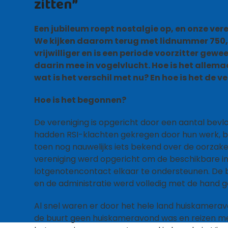
zitten”
Een jubileum roept nostalgie op, en onze ver
We kijken daarom terug met lidnummer 750, Ev
vrijwilliger en is een periode voorzitter ge
daarin mee in vogelvlucht. Hoe is het allem
wat is het verschil met nu? En hoe is het de 
Hoe is het begonnen?
De vereniging is opgericht door een aantal bevl
hadden RSI-klachten gekregen door hun werk, bi
toen nog nauwelijks iets bekend over de oorzake
vereniging werd opgericht om de beschikbare i
lotgenotencontact elkaar te ondersteunen. De 
en de administratie werd volledig met de hand g
Al snel waren er door het hele land huiskamerav
de buurt geen huiskameravond was en reizen met o