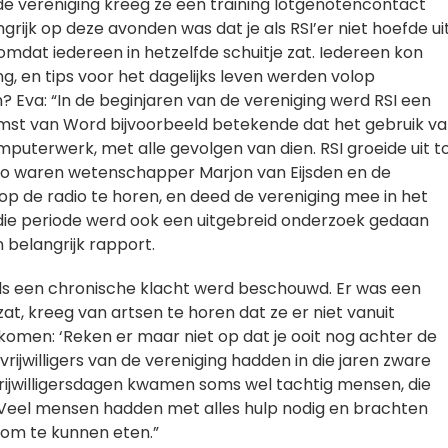
 de vereniging kreeg ze een training lotgenotencontact
ijk op deze avonden was dat je als RSI’er niet hoefde ui
 omdat iedereen in hetzelfde schuitje zat. Iedereen kon
g, en tips voor het dagelijks leven werden volop
? Eva: “In de beginjaren van de vereniging werd RSI een
mst van Word bijvoorbeeld betekende dat het gebruik v
puterwerk, met alle gevolgen van dien. RSI groeide uit t
o waren wetenschapper Marjon van Eijsden en de
op de radio te horen, en deed de vereniging mee in het
die periode werd ook een uitgebreid onderzoek gedaan
 belangrijk rapport.
als een chronische klacht werd beschouwd. Er was een
 zat, kreeg van artsen te horen dat ze er niet vanuit
omen: ‘Reken er maar niet op dat je ooit nog achter de
vrijwilligers van de vereniging hadden in die jaren zware
vrijwilligersdagen kwamen soms wel tachtig mensen, die
 Veel mensen hadden met alles hulp nodig en brachten
om te kunnen eten.”