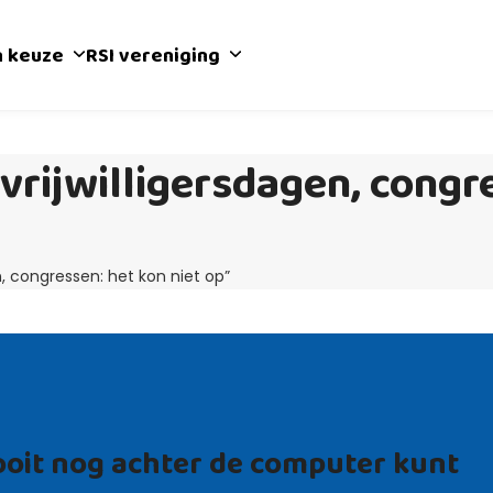
n keuze
RSI vereniging
vrijwilligersdagen, congr
en, congressen: het kon niet op”
 ooit nog achter de computer kunt