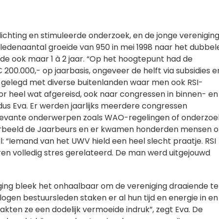
lichting en stimuleerde onderzoek, en de jonge verenigin
ledenaantal groeide van 950 in mei 1998 naar het dubbel
rde ook maar 1 à 2 jaar. “Op het hoogtepunt had de
200.000,- op jaarbasis, ongeveer de helft via subsidies e
en gelegd met diverse buitenlanden waar men ook RSI-
or heel wat afgereisd, ook naar congressen in binnen- en
aldus Eva. Er werden jaarlijks meerdere congressen
elevante onderwerpen zoals WAO-regelingen of onderzoe
voorbeeld de Jaarbeurs en er kwamen honderden mensen 
l: “Iemand van het UWV hield een heel slecht praatje. RSI
ren volledig stres gerelateerd. De man werd uitgejouwd
iging bleek het onhaalbaar om de vereniging draaiende te
vlogen bestuursleden staken er al hun tijd en energie in en
kten ze een dodelijk vermoeide indruk”, zegt Eva. De