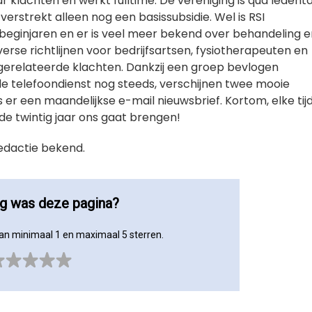
r klachten en werkt fulltime. De vereniging is qua ledenta
erstrekt alleen nog een basissubsidie. Wel is RSI
beginjaren en er is veel meer bekend over behandeling e
erse richtlijnen voor bedrijfsartsen, fysiotherapeuten en
-gerelateerde klachten. Dankzij een groep bevlogen
ait de telefoondienst nog steeds, verschijnen twee mooie
 er een maandelijkse e-mail nieuwsbrief. Kortom, elke tij
de twintig jaar ons gaat brengen!
redactie bekend.
ig was deze pagina?
an minimaal 1 en maximaal 5 sterren.