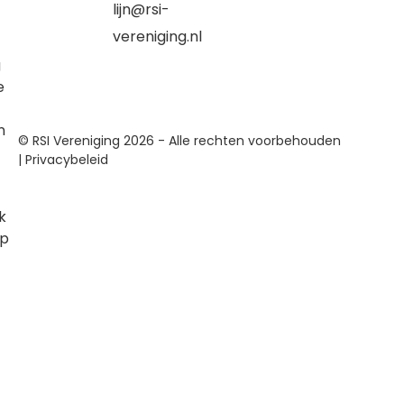
lijn@rsi-
vereniging.nl
g
e
n
© RSI Vereniging 2026 - Alle rechten voorbehouden
|
Privacybeleid
k
op