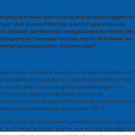
eniging is al meer dan twintig jaar geleden opgericht
a*. Eva is vanaf 1997 lid, is actief geworden als
weest. Ze heeft dus heel wat meegemaakt en neemt ons
aal begonnen? Hoe was het toen om RSI te hebben, en
vereniging vergaan door de jaren heen?
ogen dames als Eveline Zeegers en Madou Davelaar. Eva: “Z
jvoorbeeld als invoerder van teletekstberichten. Er was
n van RSI, laat staan over goede behandelingen. De
nformatie te delen met de leden, en om met
boel werd draaiende gehouden vanuit diverse huiskamers
edaan. Het lidmaatschap kostte toen f 35,-.”
onden waar lief en leed werd gedeeld. Omdat er bij Eva in
v te belastend was, startte ze al snel als vrijwilliger m