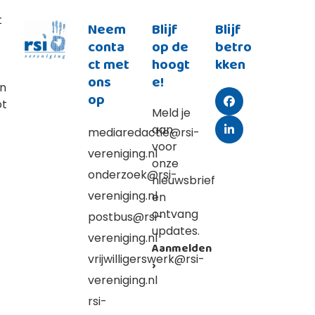
t
Neem
Blijf
Blijf
conta
op de
betro
ct met
hoogt
kken
ons
e!
an
op
ot
Facebook
Meld je
aan
mediaredactie@rsi-
LinkedIn
voor
vereniging.nl
onze
onderzoek@rsi-
nieuwsbrief
vereniging.nl
en
ontvang
postbus@rsi-
updates.
vereniging.nl
Aanmelden
vrijwilligerswerk@rsi-
›
vereniging.nl
rsi-