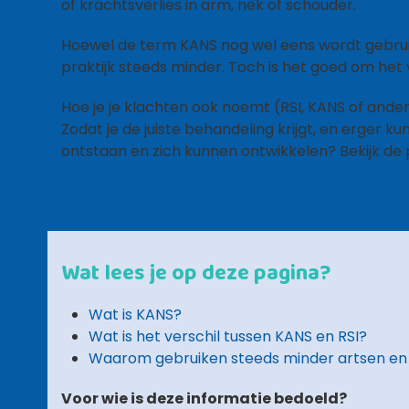
of krachtsverlies in arm, nek of schouder.
Hoewel de term KANS nog wel eens wordt gebruikt
praktijk steeds minder. Toch is het goed om het ve
Hoe je je klachten ook noemt (RSI, KANS of ander
Zodat je de juiste behandeling krijgt, en erger
ontstaan en zich kunnen ontwikkelen? Bekijk de
Wat lees je op deze pagina?
Wat is KANS?
Wat is het verschil tussen KANS en RSI?
Waarom gebruiken steeds minder artsen en
Voor wie is deze informatie bedoeld?