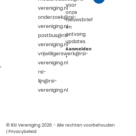
voor
vereniging.nl
onze
onderzoek@rsi-
nieuwsbrief
vereniging.nl
en
ontvang
postbus@rsi-
updates.
vereniging.nl
Aanmelden
vrijwilligerswerk@rsi-
›
vereniging.nl
,
rsi-
lijn@rsi-
vereniging.nl
© RSI Vereniging 2026 - Alle rechten voorbehouden
|
Privacybeleid