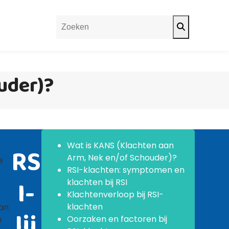
Search
uder)?
Wat is KANS (Klachten aan
RS
Arm, Nek en/of Schouder)?
e
RSI-klachten: symptomen en
I-
klachten bij RSI
Klachtenverloop bij RSI-
klachten
aan
lij
Oorzaken en factoren bij
n