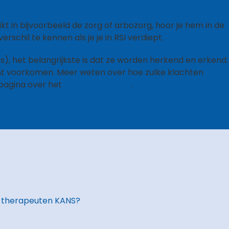
 in bijvoorbeeld de zorg of arbozorg, hoor je hem in de
rschil te kennen als je je in RSI verdiept.
s), het belangrijkste is dat ze worden herkend en erkend.
 kunt voorkomen. Meer weten over hoe zulke klachten
 pagina over het
klachtenverloop
.
 therapeuten KANS?