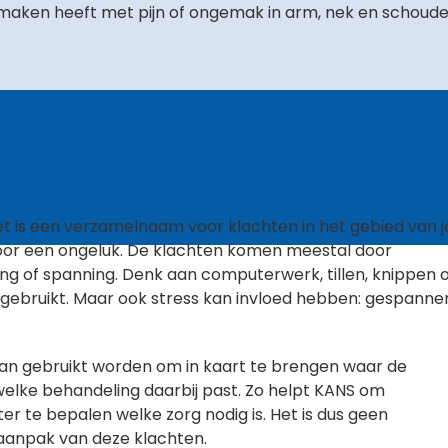
 maken heeft met pijn of ongemak in arm, nek en schoude
t is een verzamelnaam voor klachten in het gebied van j
 door een ongeluk. De klachten komen meestal door
ng of spanning. Denk aan computerwerk, tillen, knippen 
n gebruikt. Maar ook stress kan invloed hebben: gespanne
 kan gebruikt worden om in kaart te brengen waar de
 welke behandeling daarbij past. Zo helpt KANS om
er te bepalen welke zorg nodig is. Het is dus geen
 aanpak van deze klachten.