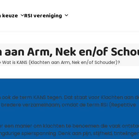
n keuze
RSI vereniging
n aan Arm, Nek en/of Scho
»
Wat is KANS (Klachten aan Arm, Nek en/of Schouder)?
en ook de term KANS tegen. Dat staat voor Klachten aan d
ls bredere verzamelnaam, omdat de term RSI (Repetitive
aar een manier om klachten te benoemen die vaak ontst
durige spierspanning. Denk aan pijn, stijfheid, tintelinge