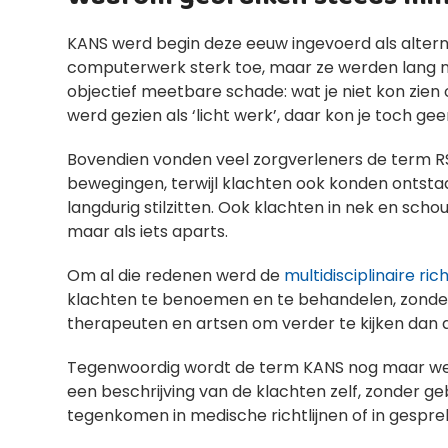
KANS werd begin deze eeuw ingevoerd als alternat
computerwerk sterk toe, maar ze werden lang ni
objectief meetbare schade: wat je niet kon zie
werd gezien als ‘licht werk’, daar kon je toch ge
Bovendien vonden veel zorgverleners de term RS
bewegingen, terwijl klachten ook konden ontstaa
langdurig stilzitten. Ook klachten in nek en sch
maar als iets aparts.
Om al die redenen werd de
multidisciplinaire ric
klachten te benoemen en te behandelen, zonder
therapeuten en artsen om verder te kijken dan al
Tegenwoordig wordt de term KANS nog maar weini
een beschrijving van de klachten zelf, zonder g
tegenkomen in medische richtlijnen of in gespre