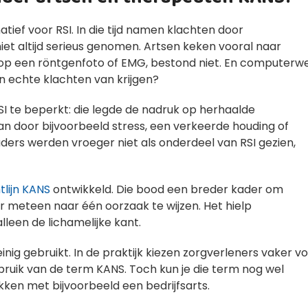
ief voor RSI. In die tijd namen klachten door
et altijd serieus genomen. Artsen keken vooral naar
n op een röntgenfoto of EMG, bestond niet. En computerw
en echte klachten van krijgen?
I te beperkt: die legde de nadruk op herhaalde
n door bijvoorbeeld stress, een verkeerde houding of
ouders werden vroeger niet als onderdeel van RSI gezien,
htlijn KANS
ontwikkeld. Die bood een breder kader om
 meteen naar één oorzaak te wijzen. Het hielp
leen de lichamelijke kant.
g gebruikt. In de praktijk kiezen zorgverleners vaker v
ebruik van de term KANS. Toch kun je die term nog wel
kken met bijvoorbeeld een bedrijfsarts.