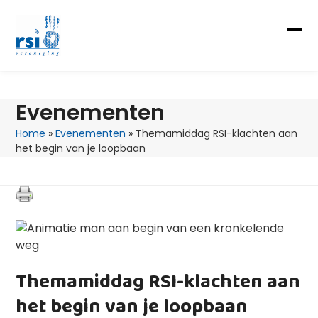
Skip
to
content
Op
Clo
mob
mob
me
me
Evenementen
Home
»
Evenementen
»
Themamiddag RSI-klachten aan
het begin van je loopbaan
Themamiddag RSI-klachten aan
het begin van je loopbaan