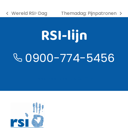
Wereld RSI-Dag
Themadag: Pijnpatronen
previous
next
post:
post:
RSI-lijn
0900-774-5456
Lees meer over de RSI lijn ›