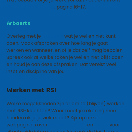
RSI-Magazine 2017-3
, pagina 16-17.
Arboarts
Overleg met je
Arboarts
wat je wel en niet kunt
doen. Maak afspraken over hoe lang je gaat
werken en wanneer, en of je dat zelf mag bepalen.
Spreek ook af welke taken je wel en niet blijft doen
en houd je aan deze afspraken. Dat vereist veel
inzet en discipline van jou.
Werken met RSI
Welke mogelijkheden zijn er om te (blijven) werken
met RSI-klachten? Waar moet je rekening mee
houden als je je ziek meldt? Kijk op onze
webpagina’s over
Werken met RSI
en
Ziekte
voor
uitgebreide informatie en lees ook de tips hierna.