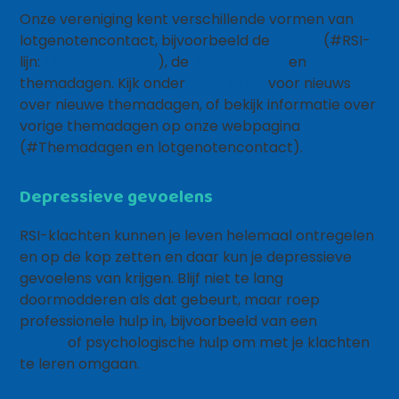
Onze vereniging kent verschillende vormen van
lotgenotencontact, bijvoorbeeld de
RSI-lijn
(#RSI-
lijn:
0900-774 54 56
), de
RSI-e-maillijn
en
themadagen. Kijk onder
RSI-nieuws
voor nieuws
over nieuwe themadagen, of bekijk informatie over
vorige themadagen op onze webpagina
Over ons
(#Themadagen en lotgenotencontact).
Depressieve gevoelens
RSI-klachten kunnen je leven helemaal ontregelen
en op de kop zetten en daar kun je depressieve
gevoelens van krijgen. Blijf niet te lang
doormodderen als dat gebeurt, maar roep
professionele hulp in, bijvoorbeeld van een
RSI-
coach
of psychologische hulp om met je klachten
te leren omgaan.