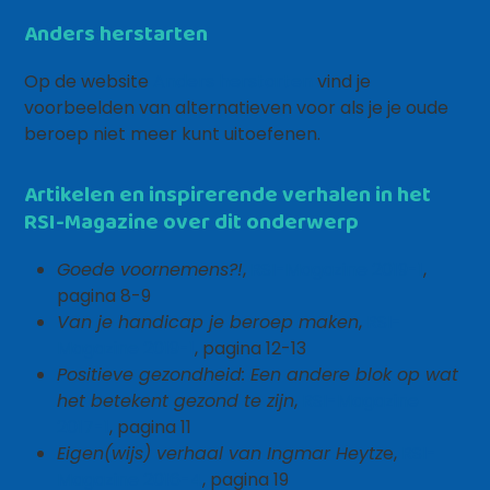
Anders herstarten
Op de website
Anders herstarten
vind je
voorbeelden van alternatieven voor als je je oude
beroep niet meer kunt uitoefenen.
Artikelen en inspirerende verhalen in het
RSI-Magazine over dit onderwerp
Goede voornemens?!
,
RSI-Magazine 2019-1
,
pagina 8-9
Van je handicap je beroep maken
,
RSI-
Magazine 2019-1
, pagina 12-13
Positieve gezondheid: Een andere blok op wat
het betekent gezond te zijn
,
RSI-Magazine
2017-1
, pagina 11
Eigen(wijs) verhaal van Ingmar Heytz
e,
RSI-
Magazine 2016-4
, pagina 19