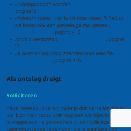
Ervaringscoach worden
,
RSI-Magazine 2014-2
,
pagina 19
Phantom Frank: “Het klinkt raar, maar ik heb in
de bouw ook een geweldige tijd gehad”
,
RSI-
Magazine 2014-1
, pagina 4-5
Anders herstarten
,
RSI-Magazine 2014-1
, pagina
17
Je dromen loslaten: Interview met Maaike
,
RSI-
Magazine 2012-3
, pagina 4-6
Als ontslag dreigt
Solliciteren
Als je moet solliciteren, moet je dan vertellen dat je
RSI-klachten hebt? Wat mag een werkgever aan
je vragen over je gezondheid bij een sollicitatie?
Daar zijn strenge regels voor die je kunt lezen op