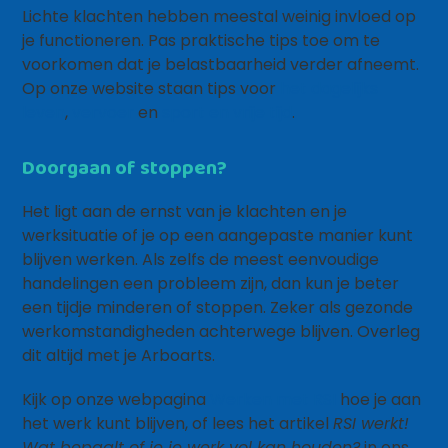
Lichte klachten hebben meestal weinig invloed op
je functioneren. Pas praktische tips toe om te
voorkomen dat je belastbaarheid verder afneemt.
Op onze website staan tips voor
het dagelijks
leven
,
vervoer
en
sport en vrije tijd
.
Doorgaan of stoppen?
Het ligt aan de ernst van je klachten en je
werksituatie of je op een aangepaste manier kunt
blijven werken. Als zelfs de meest eenvoudige
handelingen een probleem zijn, dan kun je beter
een tijdje minderen of stoppen. Zeker als gezonde
werkomstandigheden achterwege blijven. Overleg
dit altijd met je Arboarts.
Kijk op onze webpagina
Werken met RSI
hoe je aan
het werk kunt blijven, of lees het artikel
RSI werkt!
Wat bepaalt of je je werk vol kan houden?
in ons