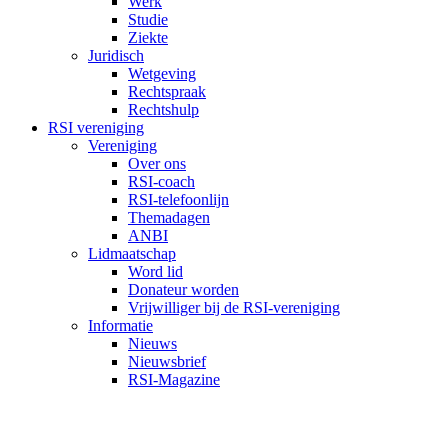
Werk
Studie
Ziekte
Juridisch
Wetgeving
Rechtspraak
Rechtshulp
RSI vereniging
Vereniging
Over ons
RSI-coach
RSI-telefoonlijn
Themadagen
ANBI
Lidmaatschap
Word lid
Donateur worden
Vrijwilliger bij de RSI-vereniging
Informatie
Nieuws
Nieuwsbrief
RSI-Magazine