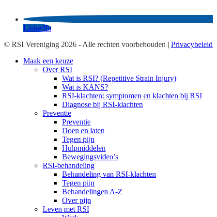
LinkedIn
© RSI Vereniging 2026 - Alle rechten voorbehouden |
Privacybeleid
Maak een keuze
Over RSI
Wat is RSI? (Repetitive Strain Injury)
Wat is KANS?
RSI-klachten: symptomen en klachten bij RSI
Diagnose bij RSI-klachten
Preventie
Preventie
Doen en laten
Tegen pijn
Hulpmiddelen
Bewegingsvideo’s
RSI-behandeling
Behandeling van RSI-klachten
Tegen pijn
Behandelingen A-Z
Over pijn
Leven met RSI