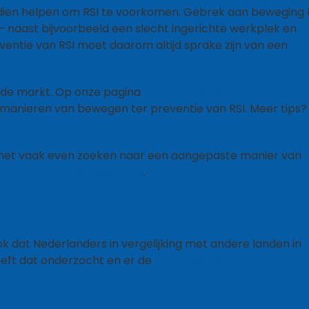
ien helpen om RSI te voorkomen. Gebrek aan beweging b
– naast bijvoorbeeld een slecht ingerichte werkplek en
ventie van RSI moet daarom altijd sprake zijn van een
p de markt. Op onze pagina
Ontspannen en bewegen A-Z
 manieren van bewegen ter preventie van RSI. Meer tips?
s het vaak even zoeken naar een aangepaste manier van
tspannen en bewegen A-Z
.
ook dat Nederlanders in vergelijking met andere landen in
eeft dat onderzocht en er de
Factsheet langdurig zitten 