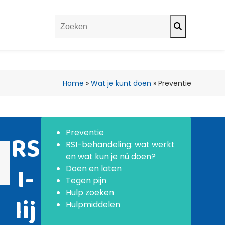
Search
Home
»
Wat je kunt doen
»
Preventie
Preventie
RS
RSI-behandeling: wat werkt
en wat kun je nú doen?
I-
Doen en laten
Tegen pijn
Hulp zoeken
lij
Hulpmiddelen