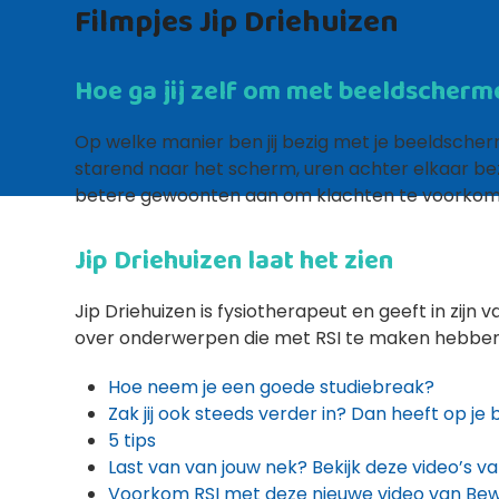
Filmpjes Jip Driehuizen
Hoe ga jij zelf om met beeldscher
Op welke manier ben jij bezig met je beeldsche
starend naar het scherm, uren achter elkaar bezi
betere gewoonten aan om klachten te voorkome
Jip Driehuizen laat het zien
Jip Driehuizen is fysiotherapeut en geeft in zijn 
over onderwerpen die met RSI te maken hebben en
Hoe neem je een goede studiebreak?
Zak jij ook steeds verder in? Dan heeft op je b
5 tips
Last van van jouw nek? Bekijk deze video’s v
Voorkom RSI met deze nieuwe video van Bew