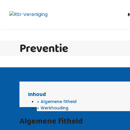
Skip
to
content
Preventie
Inhoud
Algemene fitheid
Werkhouding
Algemene fitheid