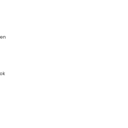
 en
ook