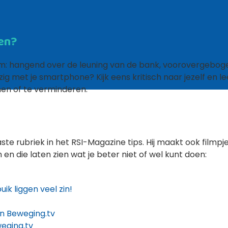
men?
rm: hangend over de leuning van de bank, voorovergebog
g met je smartphone? Kijk eens kritisch naar jezelf en le
n of te verminderen.
vaste rubriek in het RSI-Magazine tips. Hij maakt ook filmpj
 die laten zien wat je beter niet of wel kunt doen:
uik liggen veel zin!
an Beweging.tv
eging.tv