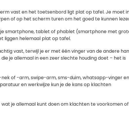
rm vast en het toetsenbord ligt plat op tafel. Je moet i
typen of op het scherm turen om het goed te kunnen leze
 je smartphone, tablet of phablet (smartphone met grot
 liggen helemaal plat op tafel.
tig vast, terwijl je er met één vinger van de andere ha
ie je allemaal in een zeer slechte houding doet – het is
d-nek of -arm, swipe-arm, sms-duim, whatsapp-vinger e
paratuur en werkwijze kun je de kans op klachten
p
wat je allemaal kunt doen om klachten te voorkomen of