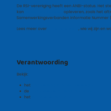
De RSI-vereniging heeft een ANBI-status. Het s
kan
belastingvoordelen
opleveren, zoals het af
Samenwerkingsverbanden Informatie Nummer (RS
Lees meer over
onze vereniging
, wie wij zijn en 
Verantwoording
Bekijk:
het
Jaarverslag 2025 RSI-vereniging
de
Financiële verantwoording 2025
het
Activiteitenplan 2026