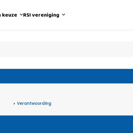
n keuze
RSI vereniging
Verantwoording