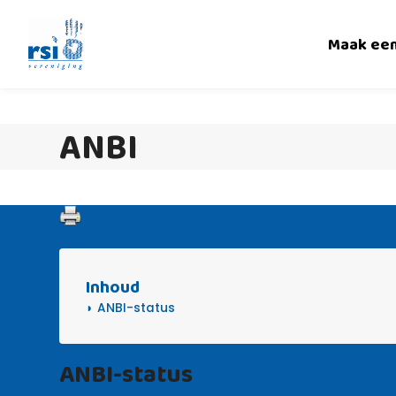
Skip
to
Maak ee
content
ANBI
Inhoud
ANBI-status
ANBI-status