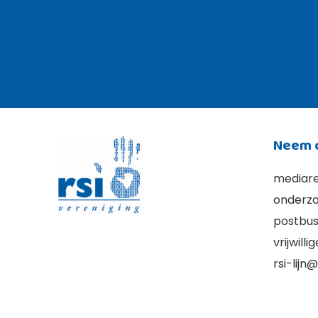
Neem c
mediare
onderzo
postbus
vrijwill
rsi-lijn