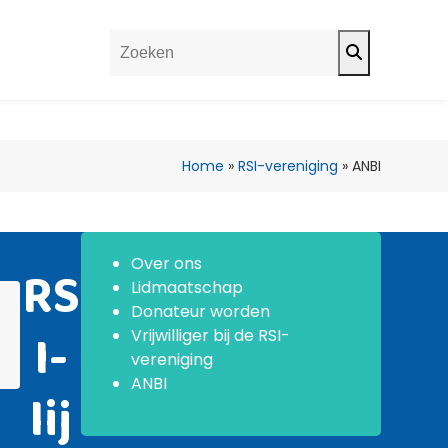
Search
Home
»
RSI-vereniging
»
ANBI
Over ons
RS
Lidmaatschap
Donateur worden
I-
Vrijwilliger bij de RSI-
vereniging
ANBI
lij