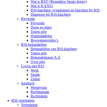
Wat is RSI? (Repetitive Strain Injury)
Wat is KANS?
RSI-klachten: symptomen en klachten bij RSI
Diagnose bij RSI-klachten
Preventie
Preventie
Doen en laten
Tegen pijn
Hulpmiddelen
Bewegingsvideo’s
RSI-behandeling
Behandeling van RSI-klachten
Tegen pijn
Behandelingen A-Z
Over pijn
Leven met RSI
Werk
Studie
Ziekte
Juridisch
Wetgeving
Rechtspraak
Rechtshulp
RSI vereniging
Vereniging