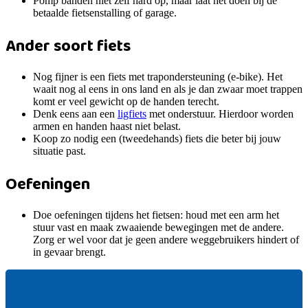
Pomp banden niet zelf hard op, maar laat het doen bij de
betaalde fietsenstalling of garage.
Ander soort fiets
Nog fijner is een fiets met trapondersteuning (e-bike). Het
waait nog al eens in ons land en als je dan zwaar moet trappen
komt er veel gewicht op de handen terecht.
Denk eens aan een
ligfiets
met onderstuur. Hierdoor worden
armen en handen haast niet belast.
Koop zo nodig een (tweedehands) fiets die beter bij jouw
situatie past.
Oefeningen
Doe oefeningen tijdens het fietsen: houd met een arm het
stuur vast en maak zwaaiende bewegingen met de andere.
Zorg er wel voor dat je geen andere weggebruikers hindert of
in gevaar brengt.