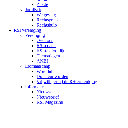
Ziekte
Juridisch
Wetgeving
Rechtspraak
Rechtshulp
RSI vereniging
Vereniging
Over ons
RSI-coach
RSI-telefoonlijn
Themadagen
ANBI
Lidmaatschap
Word lid
Donateur worden
Vrijwilliger bij de RSI-vereniging
Informatie
Nieuws
Nieuwsbrief
RSI-Magazine