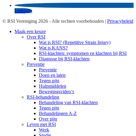
LinkedIn
© RSI Vereniging 2026 - Alle rechten voorbehouden |
Privacybeleid
Maak een keuze
Over RSI
Wat is RSI? (Repetitive Strain Injury)
Wat is KANS?
RSI-klachten: symptomen en klachten bij RSI
Diagnose bij RSI-klachten
Preventie
Preventie
Doen en laten
Tegen pijn
Hulpmiddelen
Bewegingsvideo’s
RSI-behandeling
Behandeling van RSI-klachten
Tegen pijn
Behandelingen A-Z
Over pijn
Leven met RSI
Werk
Studie