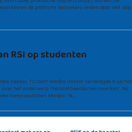
gt informatie, praktische hulp en contact samen. De
aal binnen dit platform. Bezoekers vinden daar niet altij
van RSI op studenten
jke Dekker, TU Delft Marijke Dekker verdedigde in juli ha
lft over het onderwerp ‘Gezond beeldschermwerken’. Na
erzoeksresultaten. Marijke: “Ik…