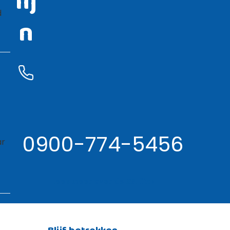
lij
d
n
0900-774-5456
ar
Lees meer over de RSI lijn ›