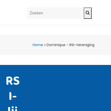
Search
Home
»
Dominique - RSI-Vereniging
RS
I-