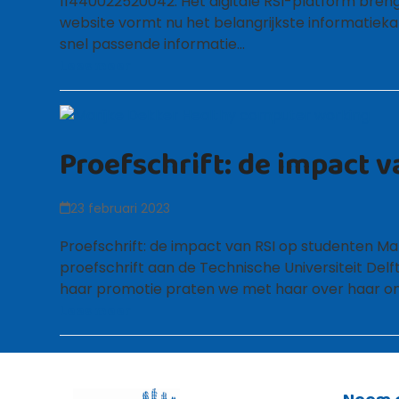
11440022520042. Het digitale RSI-platform bren
website vormt nu het belangrijkste informatiekan
snel passende informatie…
Lees meer
Proefschrift: de impact 
23 februari 2023
Proefschrift: de impact van RSI op studenten Mari
proefschrift aan de Technische Universiteit De
haar promotie praten we met haar over haar ond
Lees meer