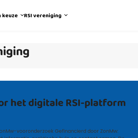
n keuze
RSI vereniging
niging
or het digitale RSI-platform
et ZonMw-vooronderzoek Gefinancierd door ZonMw: