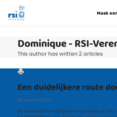
Skip
to
Maak ee
content
Dominique - RSI-Vere
This author has written 2 articles
Een duidelijkere route do
6 augustus 2026
De belangrijkste resultaten en adviezen uit h