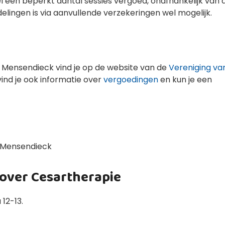
el een beperkt aantal sessies vergoed, onafhankelijk van 
lingen is via aanvullende verzekeringen wel mogelijk.
 Mensendieck vind je op de website van de
Vereniging va
 vind je ook informatie over
vergoedingen
en kun je een
 Mensendieck
 over Cesartherapie
 12-13.