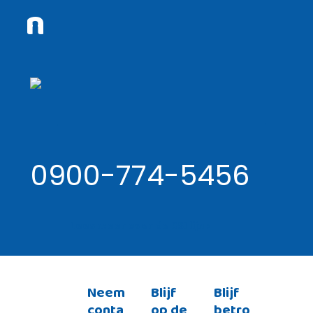
n
0900-774-5456
Lees meer over de RSI lijn ›
Neem
Blijf
Blijf
conta
op de
betro