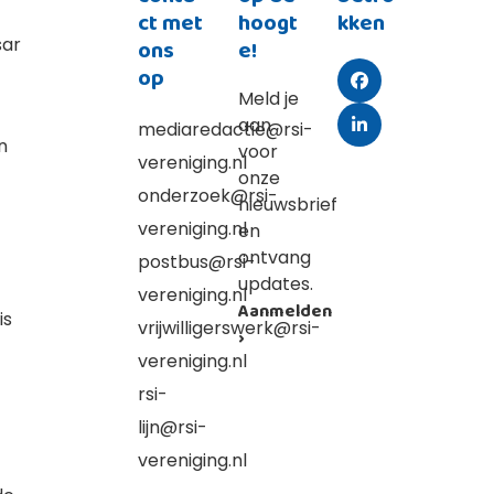
ct met
hoogt
kken
sar
ons
e!
op
Facebook
Meld je
aan
mediaredactie@rsi-
LinkedIn
n
voor
vereniging.nl
onze
onderzoek@rsi-
nieuwsbrief
vereniging.nl
en
ontvang
postbus@rsi-
updates.
vereniging.nl
Aanmelden
is
vrijwilligerswerk@rsi-
›
vereniging.nl
rsi-
lijn@rsi-
vereniging.nl