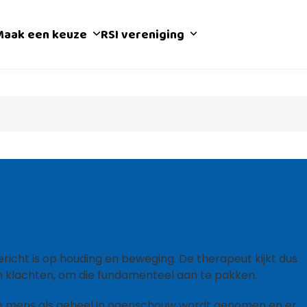
Maak een keuze
RSI vereniging
richt is op houding en beweging. De therapeut kijkt dus
n klachten, om die fundamenteel aan te pakken.
t de mens als geheel in ogenschouw wordt genomen en er