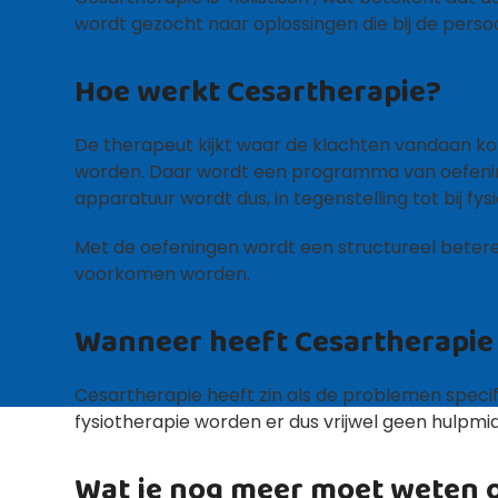
wordt gezocht naar oplossingen die bij de perso
Hoe werkt Cesartherapie?
De therapeut kijkt waar de klachten vandaan 
worden. Daar wordt een programma van oefeninge
apparatuur wordt dus, in tegenstelling tot bij fy
Met de oefeningen wordt een structureel betere
voorkomen worden.
Wanneer heeft Cesartherapie 
Cesartherapie heeft zin als de problemen specifi
fysiotherapie worden er dus vrijwel geen hulpmi
Wat je nog meer moet weten 