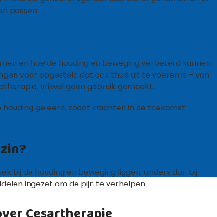
on passen.
komen en hoe de houding en beweging verbeterd kunnen
n voor opgesteld dat ook thuis uit te voeren is – van
siotherapie, vrijwel geen gebruik gemaakt.
 houding geleerd, zodat klachten in de toekomst
zin?
ek bij de houding en beweging liggen; anders dan bij
ddelen ingezet om de pijn te verhelpen.
over Cesartherapie