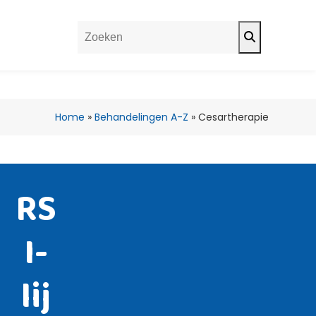
Search
Home
»
Behandelingen A-Z
»
Cesartherapie
RS
I-
lij