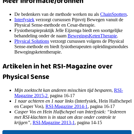
Meer informatie/bronnen
De bedenkers van de methode werken nu als
ChainSpotters
.
Interfysiek
verzorgt cursussen Pijnvrij Bewegen vanuit de
Physical Sense-methode en Cesar-therapie.
Fysiotherapiepraktijk Jelle Eijzenga biedt een soortgelijke
behandeling onder de naam
BewegingsKetenT
herapie
.
Physical Solutions
verzorgt cursussen volgens de Physical
Sense-methode en biedt fysiotherapeuten opleidingsmodules
Bewegingsketentherapie.
Artikelen in het RSI-Magazine over
Physical Sense
Mijn zoektocht kan anderen misschien tijd besparen
,
RSI-
Magazine 2015-2
,
pagina 16-17
1 naar achteren en 1 naar links
(Interfysiek, Hein Halfschepel
en Casper Vos),
RSI-Magazine 2014-1
, pagina 16-17
Casper Vos en Hein Halfschepel van Interfysiek: “Iedereen
met RSI-klachten is in staat om deze onder controle te
krijgen”
,
RSI-Magazine 2013-1
, pagina 14-15