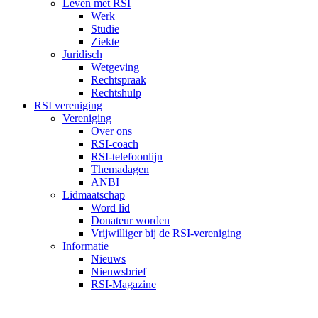
Leven met RSI
Werk
Studie
Ziekte
Juridisch
Wetgeving
Rechtspraak
Rechtshulp
RSI vereniging
Vereniging
Over ons
RSI-coach
RSI-telefoonlijn
Themadagen
ANBI
Lidmaatschap
Word lid
Donateur worden
Vrijwilliger bij de RSI-vereniging
Informatie
Nieuws
Nieuwsbrief
RSI-Magazine