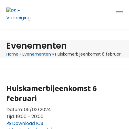
Skip
to
content
Op
Clo
mob
mob
me
me
Evenementen
Home
»
Evenementen
»
Huiskamerbijeenkomst 6 februari
Huiskamerbijeenkomst 6
februari
Datum:
06/02/2024
Tijd:
19:00 - 20:00
📥 Download ICS