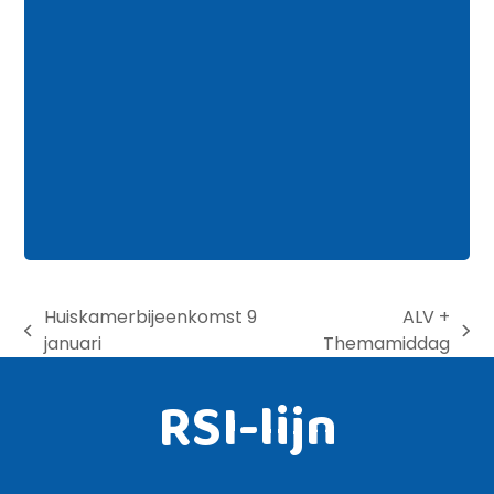
Huiskamerbijeenkomst 9
ALV +
previous
next
januari
Themamiddag
post:
post:
RSI-lijn