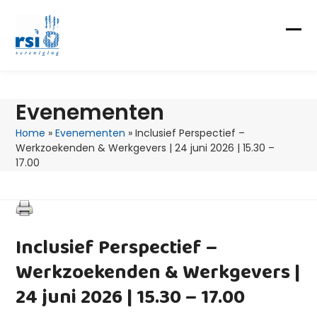
Skip
to
content
Op
Clo
mob
mob
me
me
Evenementen
Home
»
Evenementen
»
Inclusief Perspectief –
Werkzoekenden & Werkgevers | 24 juni 2026 | 15.30 –
17.00
Inclusief Perspectief –
Werkzoekenden & Werkgevers |
24 juni 2026 | 15.30 – 17.00