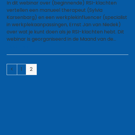
In dit webinar over (beginnende) RSI-klachten
vertellen een manueel therapeut (Sylvia
Karsenbarg) en een werkplekinfluencer (specialist
in werkplekaanpassingen, Ernst Jan van Niedek)
over wat je kunt doen als je RSI-klachten hebt. Dit
webinar is georganiseerd in de Maand van de…
Lees meer
Vorige
Page
Page
1
2