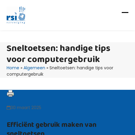
Skip
to
content
Op
Clo
mob
mob
me
me
Sneltoetsen: handige tips
voor computergebruik
Home
»
Algemeen
»
Sneltoetsen: handige tips voor
computergebruik
30 maart 2025
Efficiënt gebruik maken van
sneltoetsen