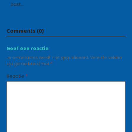
past…
Comments (0)
Geef een reactie
Je e-mailadres wordt niet gepubliceerd.
Vereiste velden
zijn gemarkeerd met
*
Reactie
*