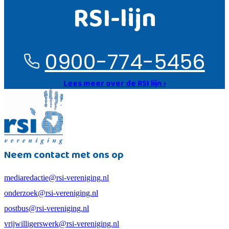
RSI-lijn
0900-774-5456
Lees meer over de RSI lijn ›
Neem contact met ons op
mediaredactie@rsi-vereniging.nl
onderzoek@rsi-vereniging.nl
postbus@rsi-vereniging.nl
vrijwilligerswerk@rsi-vereniging.nl