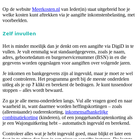
Op de website
Meerkosten.nl
van Ieder(in) staat uitgebreid hoe je
welke kosten kunt aftrekken via je aangifte inkomstenbelasting, met
voorbeelden.
Zelf invullen
Het is minder moeilijk dan je denkt om een aangifte via DigiD in te
vullen. Je vult eenmalig wat standaardgegevens, zoals je naam,
adres, geboortedatum en burgerservicenummer (BSN) in en die
gegevens worden opgeslagen voor aangiften over volgende jaren.
Je inkomen en bankgegevens zijn al ingevuld, maar je moet ze wel
goed controleren. Het programma geeft bij de meeste onderdelen
uitleg als je op
?
klikt en berekent de bedragen. Je kunt tussendoor
stoppen – alles wordt bewaard.
Zo ga je alle menu-onderdelen langs. Vul alle vragen goed en naar
waarheid in, want daarmee worden heffingskortingen – zoals
(alleenstaande) ouderenkorting,
inkomensafhankelijke
combinatiekorting
(kinderen), of een jonggehandicaptenkorting als
je een Wajonguitkering hebt – automatisch ingevuld en berekend.
Controleer alles wat je hebt ingevuld goed, maar blijkt er later een