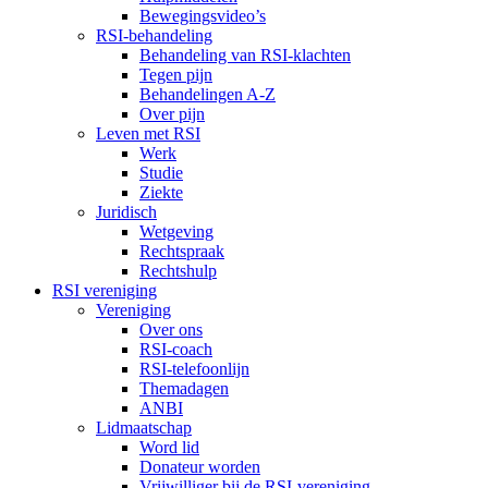
Bewegingsvideo’s
RSI-behandeling
Behandeling van RSI-klachten
Tegen pijn
Behandelingen A-Z
Over pijn
Leven met RSI
Werk
Studie
Ziekte
Juridisch
Wetgeving
Rechtspraak
Rechtshulp
RSI vereniging
Vereniging
Over ons
RSI-coach
RSI-telefoonlijn
Themadagen
ANBI
Lidmaatschap
Word lid
Donateur worden
Vrijwilliger bij de RSI-vereniging