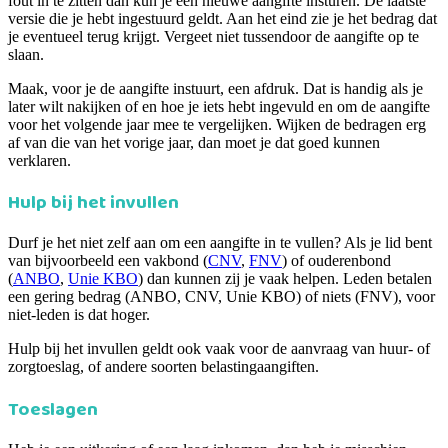
fout in te zitten dan kun je een nieuwe aangifte insturen. De laatste
versie die je hebt ingestuurd geldt. Aan het eind zie je het bedrag dat
je eventueel terug krijgt. Vergeet niet tussendoor de aangifte op te
slaan.
Maak, voor je de aangifte instuurt, een afdruk. Dat is handig als je
later wilt nakijken of en hoe je iets hebt ingevuld en om de aangifte
voor het volgende jaar mee te vergelijken. Wijken de bedragen erg
af van die van het vorige jaar, dan moet je dat goed kunnen
verklaren.
Hulp bij het invullen
Durf je het niet zelf aan om een aangifte in te vullen? Als je lid bent
van bijvoorbeeld een vakbond (
CNV
,
FNV
) of ouderenbond
(
ANBO
,
Unie KBO
) dan kunnen zij je vaak helpen. Leden betalen
een gering bedrag (ANBO, CNV, Unie KBO) of niets (FNV), voor
niet-leden is dat hoger.
Hulp bij het invullen geldt ook vaak voor de aanvraag van huur- of
zorgtoeslag, of andere soorten belastingaangiften.
Toeslagen