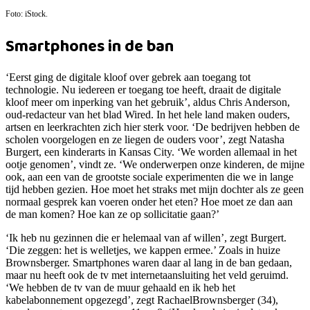
Foto: iStock.
Smartphones in de ban
‘Eerst ging de digitale kloof over gebrek aan toegang tot
technologie. Nu iedereen er toegang toe heeft, draait de digitale
kloof meer om inperking van het gebruik’, aldus Chris Anderson,
oud-redacteur van het blad Wired. In het hele land maken ouders,
artsen en leerkrachten zich hier sterk voor. ‘De bedrijven hebben de
scholen voorgelogen en ze liegen de ouders voor’, zegt Natasha
Burgert, een kinderarts in Kansas City. ‘We worden allemaal in het
ootje genomen’, vindt ze. ‘We onderwerpen onze kinderen, de mijne
ook, aan een van de grootste sociale experimenten die we in lange
tijd hebben gezien. Hoe moet het straks met mijn dochter als ze geen
normaal gesprek kan voeren onder het eten? Hoe moet ze dan aan
de man komen? Hoe kan ze op sollicitatie gaan?’
‘Ik heb nu gezinnen die er helemaal van af willen’, zegt Burgert.
‘Die zeggen: het is welletjes, we kappen ermee.’ Zoals in huize
Brownsberger. Smartphones waren daar al lang in de ban gedaan,
maar nu heeft ook de tv met internetaansluiting het veld geruimd.
‘We hebben de tv van de muur gehaald en ik heb het
kabelabonnement opgezegd’, zegt RachaelBrownsberger (34),