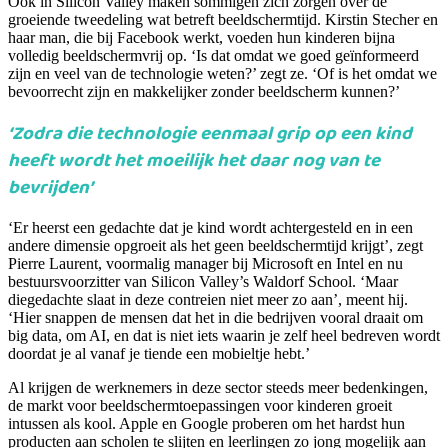
Ook in Silicon Valley maken sommigen zich zorgen over de
groeiende tweedeling wat betreft beeldschermtijd. Kirstin Stecher en
haar man, die bij Facebook werkt, voeden hun kinderen bijna
volledig beeldschermvrij op. ‘Is dat omdat we goed geïnformeerd
zijn en veel van de technologie weten?’ zegt ze. ‘Of is het omdat we
bevoorrecht zijn en makkelijker zonder beeldscherm kunnen?’
‘Zodra die technologie eenmaal grip op een kind
heeft wordt het moeilijk het daar nog van te
bevrijden’
‘Er heerst een gedachte dat je kind wordt achtergesteld en in een
andere dimensie opgroeit als het geen beeldschermtijd krijgt’, zegt
Pierre Laurent, voormalig manager bij Microsoft en Intel en nu
bestuursvoorzitter van Silicon Valley’s Waldorf School. ‘Maar
diegedachte slaat in deze contreien niet meer zo aan’, meent hij.
‘Hier snappen de mensen dat het in die bedrijven vooral draait om
big data, om AI, en dat is niet iets waarin je zelf heel bedreven wordt
doordat je al vanaf je tiende een mobieltje hebt.’
Al krijgen de werknemers in deze sector steeds meer bedenkingen,
de markt voor beeldschermtoepassingen voor kinderen groeit
intussen als kool. Apple en Google proberen om het hardst hun
producten aan scholen te slijten en leerlingen zo jong mogelijk aan