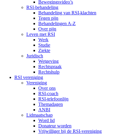
Bewegingsvideo’s
RSI-behandeling
Behandeling van RSI-klachten
Tegen pijn
Behandelingen A-Z
Over pijn
Leven met RSI
Werk
Studie
Ziekte
Juridisch
Wetgeving
Rechtspraak
Rechtshulp
RSI vereniging
Vereniging
Over ons
RSI-coach
RSI-telefoonlijn
Themadagen
ANBI
Lidmaatschap
Word lid
Donateur worden
Vrijwilliger bij de RSI-vereniging