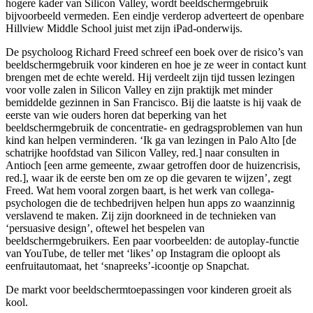
hogere kader van Silicon Valley, wordt beeldschermgebruik
bijvoorbeeld vermeden. Een eindje verderop adverteert de openbare
Hillview Middle School juist met zijn iPad-onderwijs.
De psycholoog Richard Freed schreef een boek over de risico’s van
beeldschermgebruik voor kinderen en hoe je ze weer in contact kunt
brengen met de echte wereld. Hij verdeelt zijn tijd tussen lezingen
voor volle zalen in Silicon Valley en zijn praktijk met minder
bemiddelde gezinnen in San Francisco. Bij die laatste is hij vaak de
eerste van wie ouders horen dat beperking van het
beeldschermgebruik de concentratie- en gedragsproblemen van hun
kind kan helpen verminderen. ‘Ik ga van lezingen in Palo Alto [de
schatrijke hoofdstad van Silicon Valley, red.] naar consulten in
Antioch [een arme gemeente, zwaar getroffen door de huizencrisis,
red.], waar ik de eerste ben om ze op die gevaren te wijzen’, zegt
Freed. Wat hem vooral zorgen baart, is het werk van collega-
psychologen die de techbedrijven helpen hun apps zo waanzinnig
verslavend te maken. Zij zijn doorkneed in de technieken van
‘persuasive design’, oftewel het bespelen van
beeldschermgebruikers. Een paar voorbeelden: de autoplay-functie
van YouTube, de teller met ‘likes’ op Instagram die oploopt als
eenfruitautomaat, het ‘snapreeks’-icoontje op Snapchat.
De markt voor beeldschermtoepassingen voor kinderen groeit als
kool.