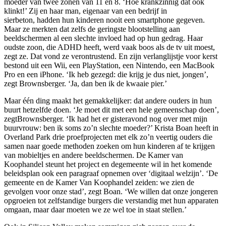
moeder van twee zonen van 11 en 8. ‘Hoe krankzinnig dat ook
klinkt!’ Zij en haar man, eigenaar van een bedrijf in
sierbeton, hadden hun kinderen nooit een smartphone gegeven.
Maar ze merkten dat zelfs de geringste blootstelling aan
beeldschermen al een slechte invloed had op hun gedrag. Haar
oudste zoon, die ADHD heeft, werd vaak boos als de tv uit moest,
zegt ze. Dat vond ze verontrustend. En zijn verlanglijstje voor kerst
bestond uit een Wii, een PlayStation, een Nintendo, een MacBook
Pro en een iPhone. ‘Ik heb gezegd: die krijg je dus niet, jongen’,
zegt Brownsberger. ‘Ja, dan ben ik de kwaaie pier.’
Maar één ding maakt het gemakkelijker: dat andere ouders in hun
buurt hetzelfde doen. ‘Je moet dit met een hele gemeenschap doen’,
zegtBrownsberger. ‘Ik had het er gisteravond nog over met mijn
buurvrouw: ben ik soms zo’n slechte moeder?’ Krista Boan heeft in
Overland Park drie proefprojecten met elk zo’n veertig ouders die
samen naar goede methoden zoeken om hun kinderen af te krijgen
van mobieltjes en andere beeldschermen. De Kamer van
Koophandel steunt het project en degemeente wil in het komende
beleidsplan ook een paragraaf opnemen over ‘digitaal welzijn’. ‘De
gemeente en de Kamer Van Koophandel zeiden: we zien de
gevolgen voor onze stad’, zegt Boan. ‘We willen dat onze jongeren
opgroeien tot zelfstandige burgers die verstandig met hun apparaten
omgaan, maar daar moeten we ze wel toe in staat stellen.’