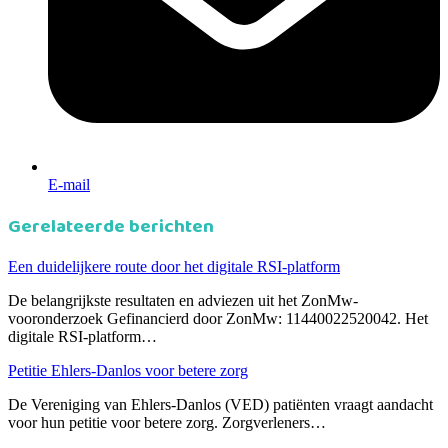
E-mail
Gerelateerde berichten
Een duidelijkere route door het digitale RSI-platform
De belangrijkste resultaten en adviezen uit het ZonMw-
vooronderzoek Gefinancierd door ZonMw: 11440022520042. Het
digitale RSI-platform…
Petitie Ehlers-Danlos voor betere zorg
De Vereniging van Ehlers-Danlos (VED) patiënten vraagt aandacht
voor hun petitie voor betere zorg. Zorgverleners…