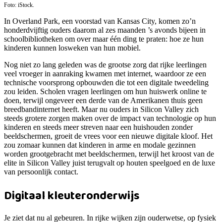
Foto: iStock.
In Overland Park, een voorstad van Kansas City, komen zo’n
honderdvijftig ouders daarom al zes maanden ’s avonds bijeen in
schoolbibliotheken om over maar één ding te praten: hoe ze hun
kinderen kunnen losweken van hun mobiel.
Nog niet zo lang geleden was de grootse zorg dat rijke leerlingen
veel vroeger in aanraking kwamen met internet, waardoor ze een
technische voorsprong opbouwden die tot een digitale tweedeling
zou leiden. Scholen vragen leerlingen om hun huiswerk online te
doen, terwijl ongeveer een derde van de Amerikanen thuis geen
breedbandinternet heeft. Maar nu ouders in Silicon Valley zich
steeds grotere zorgen maken over de impact van technologie op hun
kinderen en steeds meer streven naar een huishouden zonder
beeldschermen, groeit de vrees voor een nieuwe digitale kloof. Het
zou zomaar kunnen dat kinderen in arme en modale gezinnen
worden grootgebracht met beeldschermen, terwijl het kroost van de
elite in Silicon Valley juist terugvalt op houten speelgoed en de luxe
van persoonlijk contact.
Digitaal kleuteronderwijs
Je ziet dat nu al gebeuren. In rijke wijken zijn ouderwetse, op fysiek