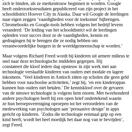
zich te binden, als ze merkentrouw beginnen te worden. Google
heeft onderzoeksresultaten gepubliceerd van zijn project in het
schooldistrict Hoover City in Alaska. Daar wil Google de leerlingen
naar eigen zeggen ‘vaardigheden voor de toekomst’ bijbrengen.
Chromebooks en Google-tools hebben volgens het bedrijf levens
veranderd: ‘De leiding van het schooldistrict wil de leerlingen
opleiden voor succes door ze de vaardigheden, kennis en
gedragingen bij te brengen die ze nodig hebben om
verantwoordelijke burgers in de wereldgemeenschap te worden.’
Maar volgens Richard Freed wordt bij kinderen uit armere milieus te
snel naar deze technologische middelen gegrepen. Hij
constateert die kloof iedere dag opnieuw in zijn werk met aan
technologie verslaafde kinderen van ouders met modale en lagere
inkomens. ‘Veel kinderen in Antioch zitten op scholen die geen geld
hebben voor naschoolse activiteiten,’ zegt hij, ‘en een kinderoppas
kunnen hun ouders niet betalen.’ De kenniskloof over de gevaren
van de nieuwe technologie is volgens hem enorm. Met tweehonderd
andere psychologen heeft hij een open brief ondertekend waarin
ze hun beroepsvereniging oproepen tot het veroordelen van de
medewerking van psychologen aan ‘persuasive design’ in apps
gericht op kinderen. ‘Zodra die technologie eenmaal grip op een
kind heeft, wordt het heel moeilijk het daar nog van te bevrijden’,
zegt Freed.