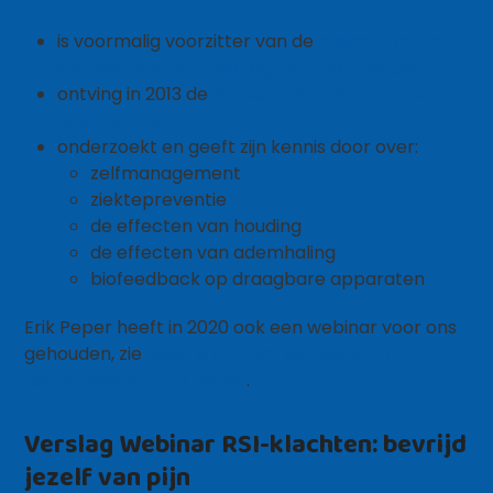
Europe
is voormalig voorzitter van de
Association for
Applied Psychophysiology and Biofeedback
ontving in 2013 de
Biofeedback Distinguished
Scientist Award
onderzoekt en geeft zijn kennis door over:
zelfmanagement
ziektepreventie
de effecten van houding
de effecten van ademhaling
biofeedback op draagbare apparaten
Erik Peper heeft in 2020 ook een webinar voor ons
gehouden, zie
Geef je op voor een webinar
techstress van Erik Peper
.
Verslag Webinar RSI-klachten: bevrijd
jezelf van pijn