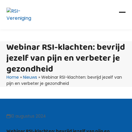
Skip
to
content
Op
Clo
mob
mob
me
me
Webinar RSI-klachten: bevrijd
jezelf van pijn en verbeter je
gezondheid
Home
»
Nieuws
»
Webinar RSI-klachten: bevrijd jezelf van
pijn en verbeter je gezondheid
10 augustus 2024
Webinar RSI-klachten: bevrijd jezelf van pijn en