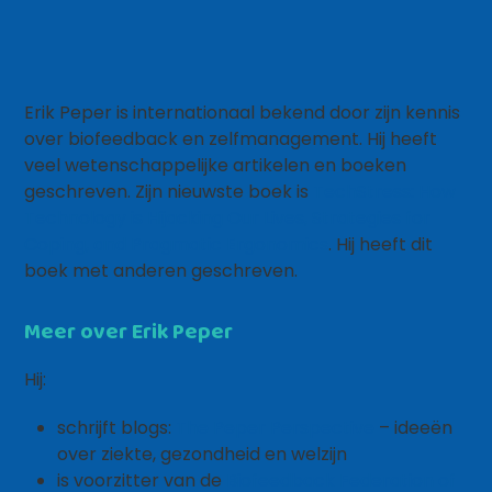
Erik Peper is internationaal bekend door zijn kennis
over biofeedback en zelfmanagement. Hij heeft
veel wetenschappelijke artikelen en boeken
geschreven. Zijn nieuwste boek is
TechStress: How
Technology is Hijacking Our Lives, Strategies for
Coping, and Pragmatic Ergonomics
. Hij heeft dit
boek met anderen geschreven.
Meer over Erik Peper
Hij:
schrijft blogs:
The Peper Perspective
– ideeën
over ziekte, gezondheid en welzijn
is voorzitter van de
Biofeedback Federation of