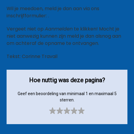
Wil je meedoen, meld je dan aan via ons
inschrijfformulier: .
Vergeet niet op
Aanmelden
te klikken! Mocht je
niet aanwezig kunnen zijn meld je dan alsnog aan
om achteraf de opname te ontvangen.
Tekst: Corinne Travail
Hoe nuttig was deze pagina?
Geef een beoordeling van minimaal 1 en maximaal 5
sterren.