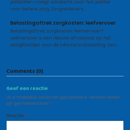
patiënten vraagt aandacht voor hun petitie
voor betere zorg. Zorgverleners…
Belastingaftrek zorgkosten: leefvervoer
Belastingaftrek zorgkosten: leefvervoer?
Leefvervoer is een nieuwe aftrekpost op het
aangiftebiljet voor de inkomstenbelasting. Een…
Comments (0)
Geef een reactie
Je e-mailadres wordt niet gepubliceerd.
Vereiste velden
zijn gemarkeerd met
*
Reactie
*