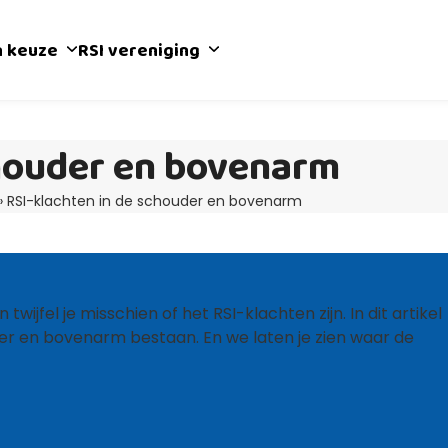
n keuze
RSI vereniging
chouder en bovenarm
»
RSI-klachten in de schouder en bovenarm
wijfel je misschien of het RSI-klachten zijn. In dit artikel
der en bovenarm bestaan. En we laten je zien waar de