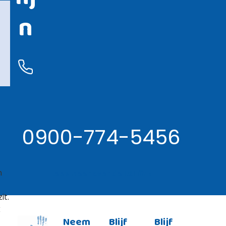
n
0900-774-5456
n
Lees meer over de RSI lijn ›
it.
k
Neem
Blijf
Blijf