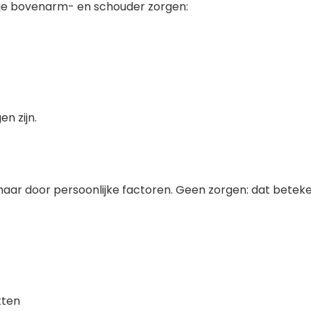
 je bovenarm- en schouder zorgen:
n zijn.
maar door persoonlijke factoren. Geen zorgen: dat betek
tten