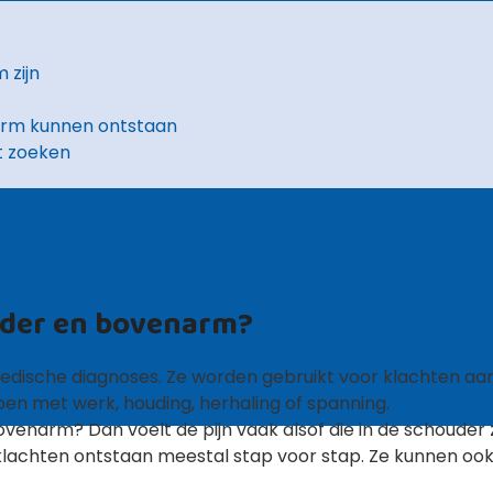
 zijn
arm kunnen ontstaan
nt zoeken
ouder en bovenarm?
medische diagnoses. Ze worden gebruikt voor klachten aa
n met werk, houding, herhaling of spanning.
venarm? Dan voelt de pijn vaak alsof die in de schouder z
 klachten ontstaan meestal stap voor stap. Ze kunnen oo