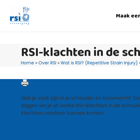
Skip
to
Maak ee
content
RSI-klachten in de s
Home
»
Over RSI
»
Wat is RSI? (Repetitive Strain Injury)
Heb je vaak pijn in je schouder en bovenarm? Dan t
leggen we je uit welke RSI-klachten in de schou
klachten vandaan kunnen komen.