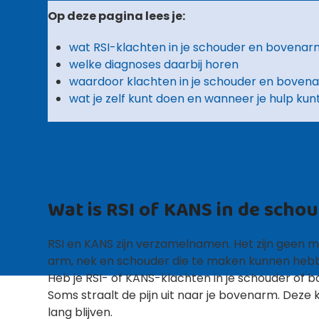
Op deze pagina lees je:
wat RSI-klachten in je schouder en bovenarm
welke diagnoses daarbij horen
waardoor klachten in je schouder en boven
wat je zelf kunt doen en wanneer je hulp ku
Wat is RSI of KANS in de sch
RSI en KANS zijn verzamelnamen. Het zijn geen 
arm, nek en schouder die te maken kunnen hebbe
Heb je RSI- of KANS-klachten in je schouder of bo
Soms straalt de pijn uit naar je bovenarm. Deze
lang blijven.