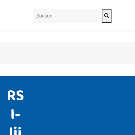
Search
RS
I-
lij