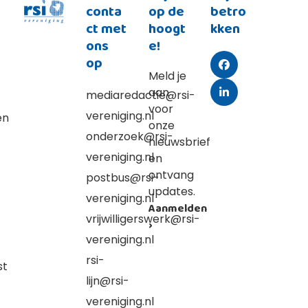
conta
op de
betro
ct met
hoogt
kken
ons
e!
op
Facebook
Meld je
aan
mediaredactie@rsi-
LinkedIn
voor
vereniging.nl
en
onze
onderzoek@rsi-
nieuwsbrief
vereniging.nl
en
ontvang
postbus@rsi-
updates.
vereniging.nl
Aanmelden
vrijwilligerswerk@rsi-
›
vereniging.nl
rsi-
st
lijn@rsi-
vereniging.nl