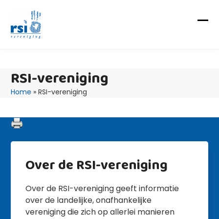
Skip
to
content
Op
Clo
mob
mob
me
me
RSI-vereniging
Home
»
RSI-vereniging
Over de RSI-vereniging
Over de RSI-vereniging geeft informatie
over de landelijke, onafhankelijke
vereniging die zich op allerlei manieren