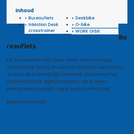
Inhoud
Bureaufiets
Deskbike
InMotion Desk
O-bike
crosstrainer
WORK Orbit
Bu
reaufiets
De bureaufiets van Osby heeft een in hoogte
verstelbare zitting en een verstelbare weerstand.
Je kunt de trainingstijd, snelheid, afstand en het
calorieverbruik digitaal aflezen. Als je meer
exemplaren bestelt krijg je kwantumkorting.
Meer informatie:
Osby kantoormeubelen
.