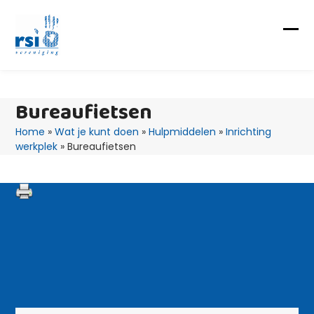
Skip
to
content
Op
Clo
mob
mob
me
me
Bureaufietsen
Home
»
Wat je kunt doen
»
Hulpmiddelen
»
Inrichting
werkplek
»
Bureaufietsen