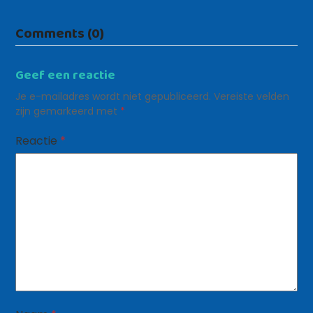
Comments (0)
Geef een reactie
Je e-mailadres wordt niet gepubliceerd.
Vereiste velden
zijn gemarkeerd met
*
Reactie
*