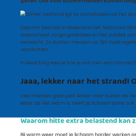
geven. Ook voor oudere mensen kunnen lange
Daarom bestaat in Nederland het Nationaal Hitt
waarschuwt zorgorganisaties en het publiek wa
verwacht. Zo kunnen mensen op tijd maatregel
voorkomen.
In deze blog lees je hoe je ook met een chronis
Jaaa, lekker naar het strand! 
Veel mensen gaan juist lekker naar buiten als h
Maar als het warm is, heeft je lichaam soms ook e
Waarom hitte extra belastend kan z
Bij warm weer moet je lichaam harder werken o