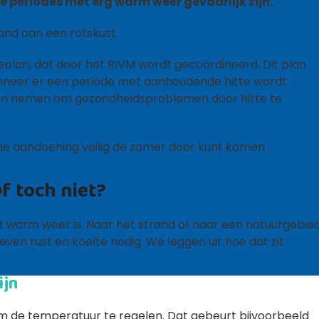
 periodes met erg warm weer gevaarlijk zijn.
eplan, dat door het RIVM wordt gecoördineerd. Dit plan
nneer er een periode met aanhoudende hitte wordt
en nemen om gezondheidsproblemen door hitte te
che aandoening veilig de zomer door kunt komen.
Of toch niet?
et warm weer is. Naar het strand of naar een natuurgebied
ven rust en koelte nodig. We leggen uit hoe dat zit.
ijn
m de temperatuur te regelen. Dat gebeurt bijvoorbeeld