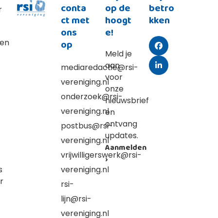
conta
op de
betro
r
ct met
hoogt
kken
ons
e!
ten
op
Facebook
Meld je
aan
mediaredactie@rsi-
LinkedIn
voor
vereniging.nl
onze
onderzoek@rsi-
nieuwsbrief
vereniging.nl
en
ontvang
postbus@rsi-
updates.
vereniging.nl
Aanmelden
vrijwilligerswerk@rsi-
›
s
vereniging.nl
r
rsi-
lijn@rsi-
vereniging.nl