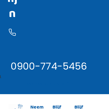
n
0900-774-5456
.
Lees meer over de RSI lijn ›
Neem
Blijf
Blijf