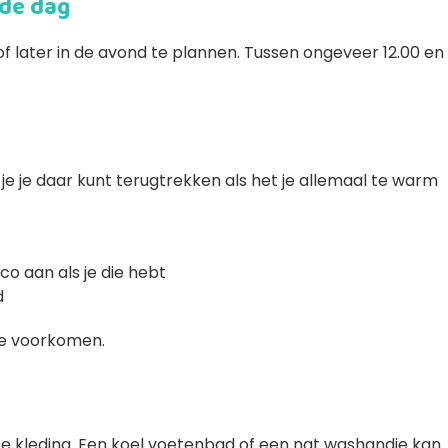
 de dag
f later in de avond te plannen. Tussen ongeveer 12.00 en
t je je daar kunt terugtrekken als het je allemaal te warm
rco aan als je die hebt
d
te voorkomen.
chte kleding. Een koel voetenbad of een nat washandje kan