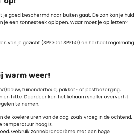
r op!
t je goed beschermd naar buiten gaat. De zon kan je hui
un je een zonnesteek oplopen. Waar moet je op letten?
 van je gezicht (SPF30of SPF50) en herhaal regelmati
bij warm weer!
and)bouw, tuinonderhoud, pakket- of postbezorging,
 hitte. Daardoor kan het lichaam sneller oververhit
egelen te nemen.
de koelere uren van de dag, zoals vroeg in de ochtend.
e temperatuur hoog is.
of hoed. Gebruik zonnebrandcrème met een hoge