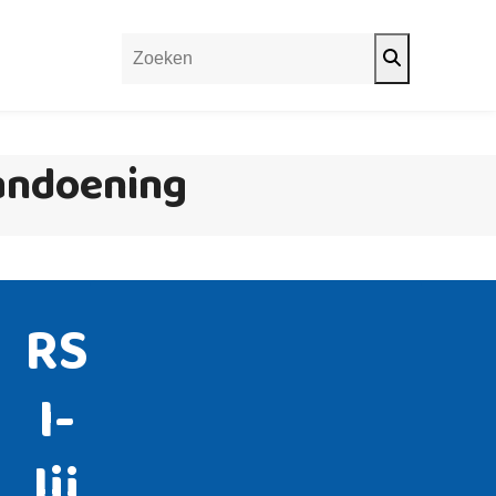
Search
aandoening
RS
I-
lij