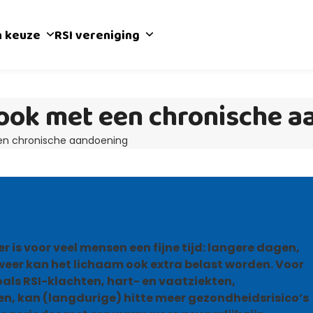
n keuze
RSI vereniging
, ook met een chronische 
een chronische aandoening
is voor veel mensen een fijne tijd: langere dagen,
 weer kan het lichaam ook extra belast worden. Voor
ls RSI-klachten, hart- en vaatziekten,
n, kan (langdurige) hitte meer gezondheidsrisico’s