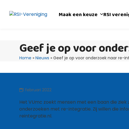
Skip
to
Maak een keuze
RSI veren
content
Geef je op voor onder
Home
»
Nieuws
»
Geef je op voor onderzoek naar re-in
1 februari 2022
Het VUmc zoekt mensen met een baan die ziek zi
onderzoeken met re-integratie. Zij willen die in
reintegratie.nl.