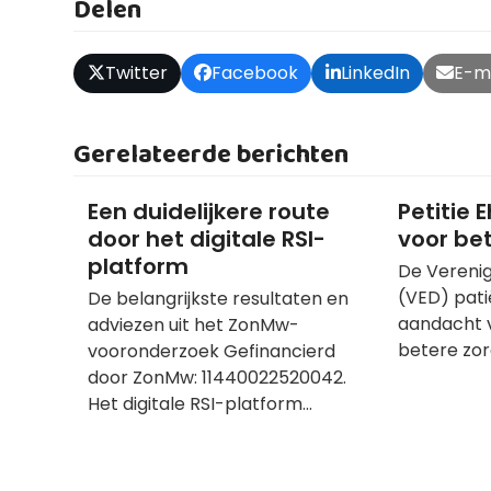
Delen
Twitter
Facebook
LinkedIn
E-m
Gerelateerde berichten
Een duidelijkere route
Petitie 
door het digitale RSI-
voor be
platform
De Verenig
(VED) pati
De belangrijkste resultaten en
aandacht v
adviezen uit het ZonMw-
betere zor
vooronderzoek Gefinancierd
door ZonMw: 11440022520042.
Het digitale RSI-platform…