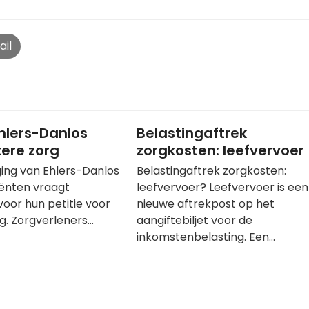
ail
Ehlers-Danlos
Belastingaftrek
tere zorg
zorgkosten: leefvervoer
ing van Ehlers-Danlos
Belastingaftrek zorgkosten:
ënten vraagt
leefvervoer? Leefvervoer is een
oor hun petitie voor
nieuwe aftrekpost op het
g. Zorgverleners…
aangiftebiljet voor de
inkomstenbelasting. Een…