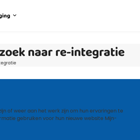
iging
zoek naar re-integratie
tegratie
jn of weer aan het werk zijn om hun ervaringen te
formatie gebruiken voor hun nieuwe website Mijn-