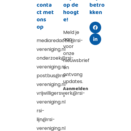
conta
op de
betro
ct met
hoogt
kken
ons
e!
op
Facebook
Meld je
aan
mediaredactie@rsi-
LinkedIn
voor
vereniging.nl
onze
onderzoek@rsi-
nieuwsbrief
vereniging.nl
en
ontvang
postbus@rsi-
updates.
vereniging.nl
Aanmelden
vrijwilligerswerk@rsi-
›
vereniging.nl
rsi-
lijn@rsi-
vereniging.nl