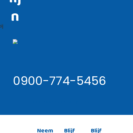
n
e
ij
0900-774-5456
Lees meer over de RSI lijn ›
Neem
Blijf
Blijf