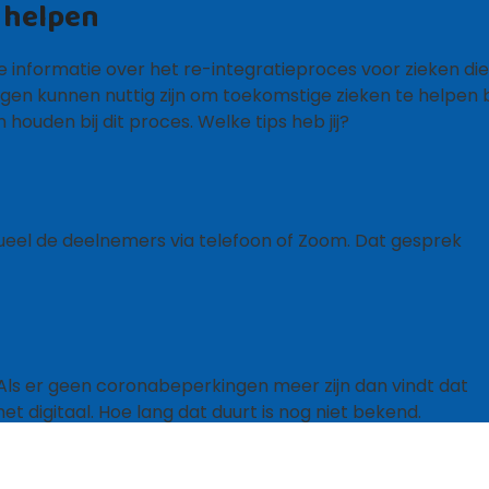
 helpen
informatie over het re-integratieproces voor zieken di
en kunnen nuttig zijn om toekomstige zieken te helpen b
 houden bij dit proces. Welke tips heb jij?
dueel de deelnemers via telefoon of Zoom. Dat gesprek
. Als er geen coronabeperkingen meer zijn dan vindt dat
t digitaal. Hoe lang dat duurt is nog niet bekend.