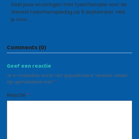
Deel jouw ervaringen met fysiotherapie voor de
Wereld Fysiotherapiedag op 8 september. Heb
je voor…
Comments (0)
Geef een reactie
Je e-mailadres wordt niet gepubliceerd.
Vereiste velden
zijn gemarkeerd met
*
Reactie
*