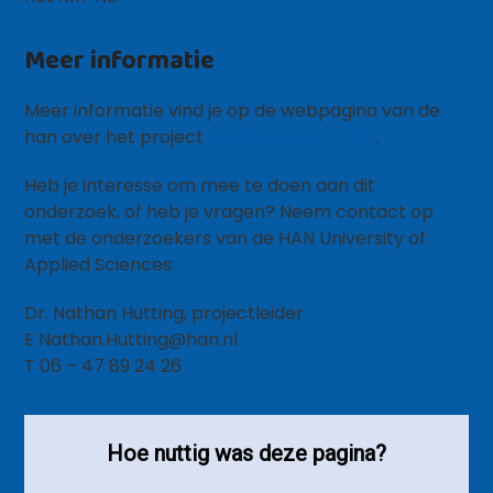
Meer informatie
Meer informatie vind je op de webpagina van de
han over het project
Werk aan de winkel
.
Heb je interesse om mee te doen aan dit
onderzoek, of heb je vragen? Neem contact op
met de onderzoekers van de HAN University of
Applied Sciences:
Dr. Nathan Hutting, projectleider
E Nathan.Hutting@han.nl
T 06 – 47 89 24 26
Hoe nuttig was deze pagina?