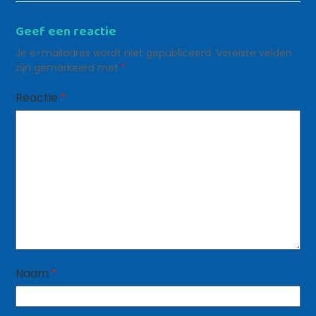
Geef een reactie
Je e-mailadres wordt niet gepubliceerd.
Vereiste velden
zijn gemarkeerd met
*
Reactie
*
Naam
*