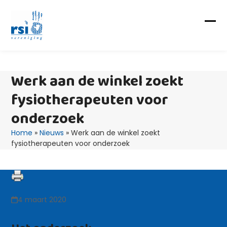
Skip
to
content
Op
Clo
mob
mob
me
me
Werk aan de winkel zoekt
fysiotherapeuten voor
onderzoek
Home
»
Nieuws
»
Werk aan de winkel zoekt
fysiotherapeuten voor onderzoek
4 maart 2020