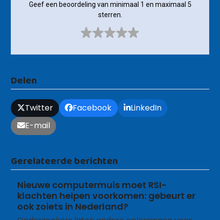
Geef een beoordeling van minimaal 1 en maximaal 5
sterren.
Delen
Twitter
Facebook
LinkedIn
E-mail
Gerelateerde berichten
Nieuwe computermuis moet RSI-
klachten helpen voorkomen: gebeurt er
ook zoiets in Nederland?