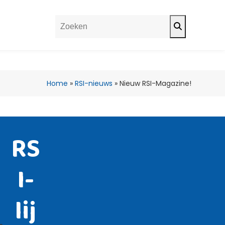
Search
Home
»
RSI-nieuws
»
Nieuw RSI-Magazine!
RS
I-
lij