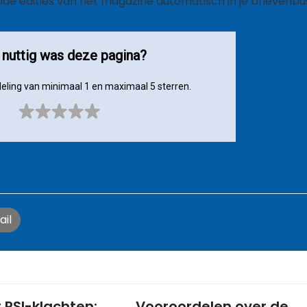
nde edities van het magazine automatisch in je brievenbu
nuttig was deze pagina?
eling van minimaal 1 en maximaal 5 sterren.
ail
 RSI-klachten:
Vooroordelen over de