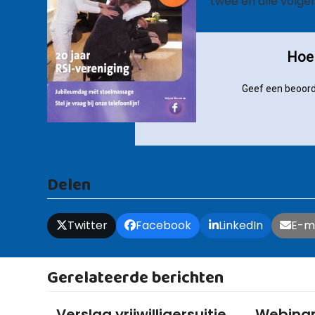
twee en alle volge
Hoe 
Geef een beoord
Delen
Twitter
Facebook
LinkedIn
E-m
Gerelateerde berichten
Verslag vrijwilligersuitje
Webinar