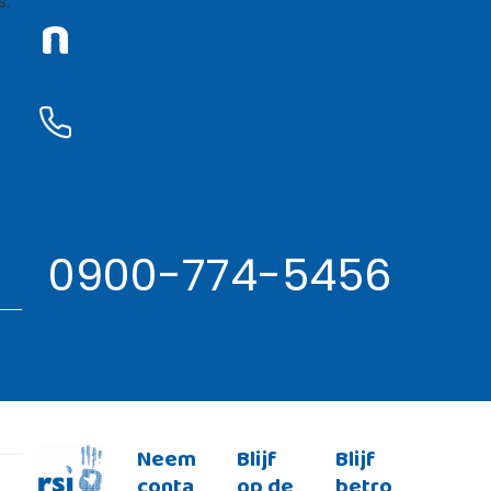
s.
n
0900-774-5456
Lees meer over de RSI lijn ›
Neem
Blijf
Blijf
conta
op de
betro