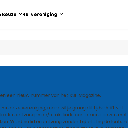
n keuze
RSI vereniging
heen een nieuw nummer van het RSI-Magazine.
van onze vereniging, maar wil je graag dit tijdschrift vol
rtikelen ontvangen en/of als kado aan iemand geven met
kan. Word nu lid en ontvang zonder bijbetaling de laatste