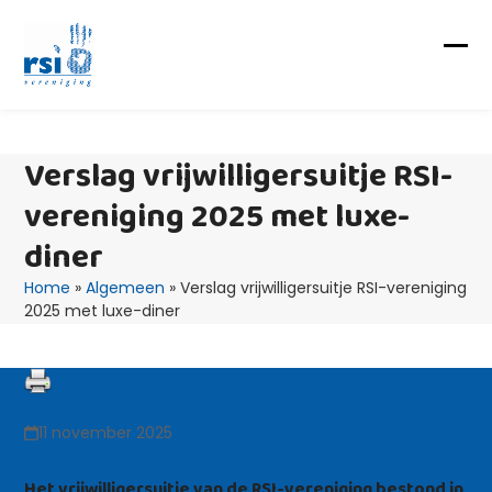
Skip
to
content
Op
Clo
mob
mob
me
me
Verslag vrijwilligersuitje RSI-
vereniging 2025 met luxe-
diner
Home
»
Algemeen
»
Verslag vrijwilligersuitje RSI-vereniging
2025 met luxe-diner
11 november 2025
Het vrijwilligersuitje van de RSI-vereniging bestond in