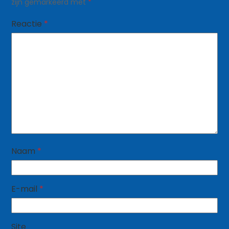
zijn gemarkeerd met
*
Reactie
*
Naam
*
E-mail
*
Site