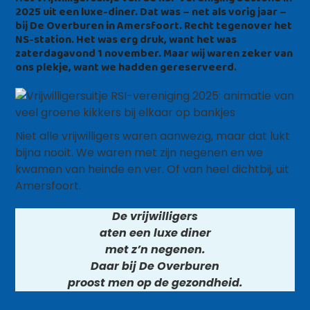
2025 uit een luxe-diner. Dat was – net als vorig jaar –
bij De Overburen in Amersfoort. Recht tegenover het
NS-station. Het was erg druk, want het was
zaterdagavond 1 november. Maar wij waren zeker van
ons plekje, want we hadden gereserveerd.
Niet alle vrijwilligers waren aanwezig, maar dat lukt
bijna nooit. We waren met zijn negenen en we
kwamen van heinde en ver. Of van heel dichtbij, uit
Amersfoort.
De vrijwilligers
aten een luxe diner
met z’n negenen.
Daar bij De Overburen
proost men op de gezondheid.