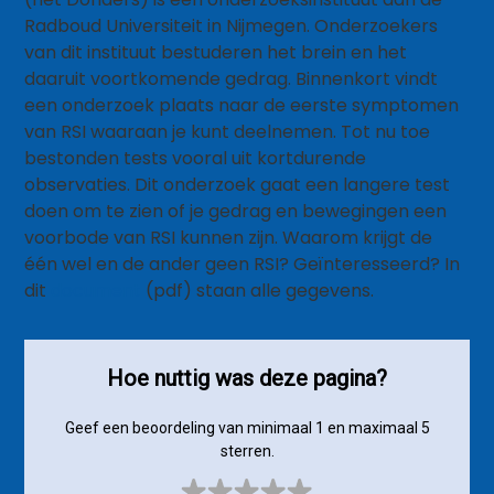
Radboud Universiteit in Nijmegen. Onderzoekers
van dit instituut bestuderen het brein en het
daaruit voortkomende gedrag. Binnenkort vindt
een onderzoek plaats naar de eerste symptomen
van RSI waaraan je kunt deelnemen. Tot nu toe
bestonden tests vooral uit kortdurende
observaties. Dit onderzoek gaat een langere test
doen om te zien of je gedrag en bewegingen een
voorbode van RSI kunnen zijn. Waarom krijgt de
één wel en de ander geen RSI? Geïnteresseerd? In
dit
document
(pdf) staan alle gegevens.
Hoe nuttig was deze pagina?
Geef een beoordeling van minimaal 1 en maximaal 5
sterren.