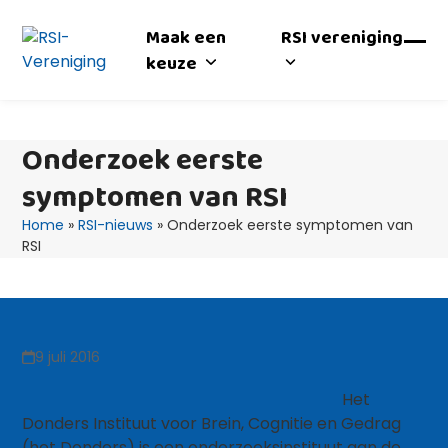
Skip
to
Maak een
RSI vereniging
content
Op
Clo
keuze
mob
mob
me
me
Onderzoek eerste
symptomen van RSI
Home
»
RSI-nieuws
»
Onderzoek eerste symptomen van
RSI
9 juli 2016
Het
Donders Instituut voor Brein, Cognitie en Gedrag
(het Donders) is een onderzoeksinstituut aan de