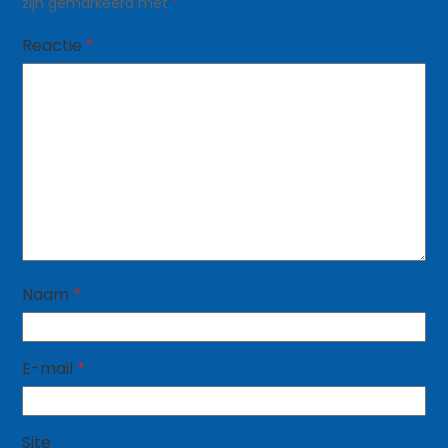
zijn gemarkeerd met
*
Reactie
*
Naam
*
E-mail
*
Site