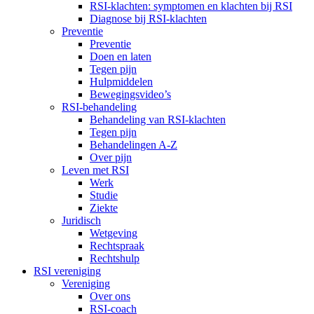
RSI-klachten: symptomen en klachten bij RSI
Diagnose bij RSI-klachten
Preventie
Preventie
Doen en laten
Tegen pijn
Hulpmiddelen
Bewegingsvideo’s
RSI-behandeling
Behandeling van RSI-klachten
Tegen pijn
Behandelingen A-Z
Over pijn
Leven met RSI
Werk
Studie
Ziekte
Juridisch
Wetgeving
Rechtspraak
Rechtshulp
RSI vereniging
Vereniging
Over ons
RSI-coach