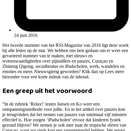
24 juni 2016
Het tweede nummer van het RSI-Magazine van 2016 ligt deze week
bij alle leden op de mat. We hebben ons best gedaan om er weer een
gevarieerd nummer van te maken, met nieuws en
wetenswaardigheden over pijnstillers en pauzes, Curaçao en
Zhineng Qigong, socialbesitas en iPadscholen, werk, wandelen en
emoties en meer. Nieuwsgierig geworden? Klik dan op Lees meer
hieronder voor een korte indruk van de inhoud.
Een greep uit het voorwoord
“In de rubriek ‘Relax!’ testen Jansen en Ko weer een
ontspanningsmethode voor jullie. En in het artikel over pauzes kun
je terugvinden dat het nemen van pauzes van minimaal vijf minuten
effectief is. Hoe zorgen ‘iPadscholen’ ervoor dat kinderen fysiek
gezond blijven? We nemen je ook mee naar de tropische sferen van
Curaçao, waar we sinds kort een verenigingslid hebben. We geven