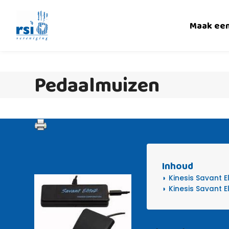
Skip
to
Maak ee
content
Pedaalmuizen
Inhoud
Kinesis Savant E
Kinesis Savant El