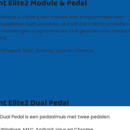
nt Elite2 Module & Pedal
e2 Module & Pedal is een module met programmeerbaar
isklikken kunt uitvoeren. Je kunt ook macro´s instellen 
 handelingen programmeren. Ook geschikt voor medisc
ing.
 Windows, MAC, Android, Linux en Chrome.
ckshop
.
nt Elite2 Dual Pedal
2 Dual Pedal is een pedaalmuis met twee pedalen.
 Windows, MAC, Android, Linux en Chrome.