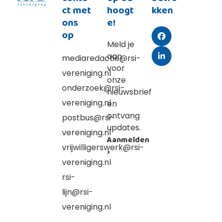
ct met
hoogt
kken
ons
e!
op
Facebook
Meld je
aan
mediaredactie@rsi-
LinkedIn
voor
vereniging.nl
onze
onderzoek@rsi-
nieuwsbrief
vereniging.nl
en
ontvang
postbus@rsi-
updates.
vereniging.nl
Aanmelden
vrijwilligerswerk@rsi-
›
vereniging.nl
rsi-
lijn@rsi-
vereniging.nl