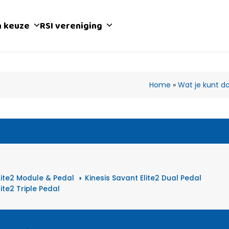
n keuze
RSI vereniging
Home
»
Wat je kunt d
lite2 Module & Pedal
Kinesis Savant Elite2 Dual Pedal
ite2 Triple Pedal