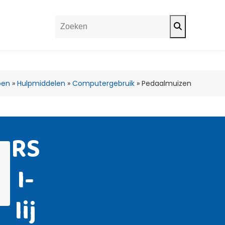
Search
oen
»
Hulpmiddelen
»
Computergebruik
»
Pedaalmuizen
RS
I-
lij