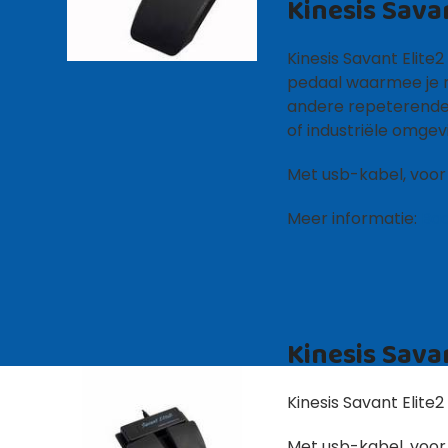
Kinesis Sava
Kinesis Savant Elit
pedaal waarmee je mu
andere repeterende
of industriële omgev
Met usb-kabel, voor
Meer informatie:
Ba
Kinesis Sava
Kinesis Savant Elite
Met usb-kabel, voor