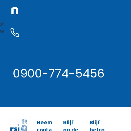
n
of
he
0900-774-5456
Lees meer over de RSI lijn ›
Neem
Blijf
Blijf
conta
op de
betro