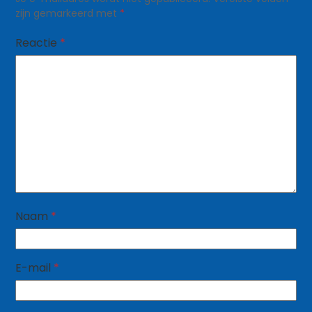
zijn gemarkeerd met
*
Reactie
*
Naam
*
E-mail
*