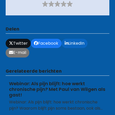
Delen
Twitter
Facebook
LinkedIn
E-mail
Gerelateerde berichten
Webinar: Als pijn blijft: hoe werkt
chronische pijn? Met Paul van Wilgen als
gast!
Webinar: Als pijn blijft: hoe werkt chronische
pijn? Waarom blijft pijn soms bestaan, ook als…