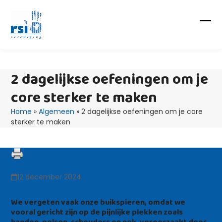
Skip
to
content
Op
Clo
mob
mob
me
me
2 dagelijkse oefeningen om je
core sterker te maken
Home
»
Algemeen
»
2 dagelijkse oefeningen om je core
sterker te maken
12 december 2024
We vergeten vaak onze buikspieren, omdat we
vooral gericht zijn op de pijnlijke plekken zoals
handen, polsen, schouders en nek, veroorzaakt door