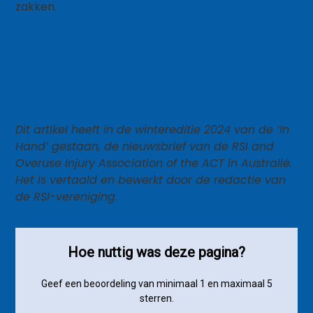
zakken.
Dit artikel heeft in de wintereditie 2024 van de ‘In
Hand’ gestaan, de nieuwsbrief van de RSI and
Overuse Injury Association of the ACT in Australië.
Het is vertaald en bewerkt door de redactie van
de RSI-vereniging.
Hoe nuttig was deze pagina?
Geef een beoordeling van minimaal 1 en maximaal 5
sterren.