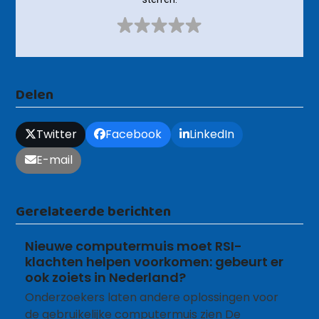
Delen
Twitter
Facebook
LinkedIn
E-mail
Gerelateerde berichten
Nieuwe computermuis moet RSI-
klachten helpen voorkomen: gebeurt er
ook zoiets in Nederland?
Onderzoekers laten andere oplossingen voor
de gebruikelijke computermuis zien De