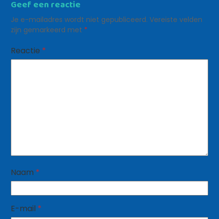
Geef een reactie
Je e-mailadres wordt niet gepubliceerd.
Vereiste velden
zijn gemarkeerd met
*
Reactie
*
Naam
*
E-mail
*