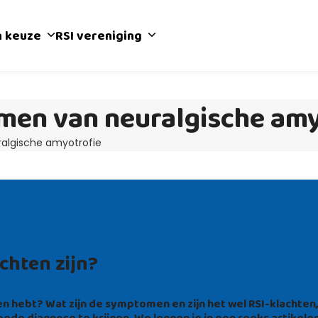
n keuze
RSI vereniging
men van neuralgische amy
algische amyotrofie
chten zijn?
n hebt? Wat zijn de symptomen en zijn het wel RSI-klachten
goede diagnose te krijgen. We leggen je in een reeks artikele