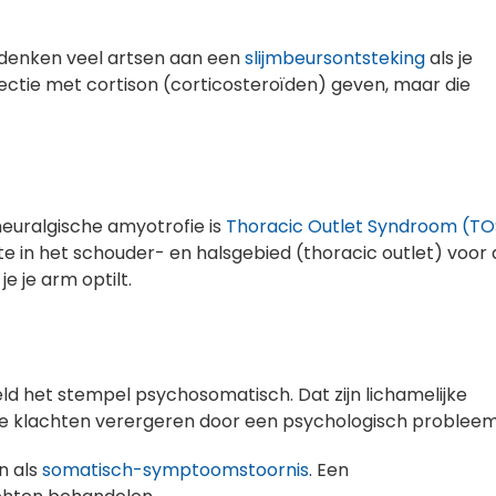
 denken veel artsen aan een
slijmbeursontsteking
als je
jectie met cortison (corticosteroïden) geven, maar die
 neuralgische amyotrofie is
Thoracic Outlet Syndroom (TO
mte in het schouder- en halsgebied (thoracic outlet) voor
e je arm optilt.
ld het stempel psychosomatisch. Dat zijn lichamelijke
e klachten verergeren door een psychologisch probleem
n als
somatisch-symptoomstoornis
. Een