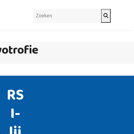
Search
otrofie
RS
I-
lij
,
n