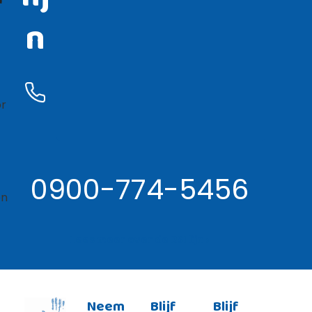
n
or
0900-774-5456
en
Lees meer over de RSI lijn ›
Neem
Blijf
Blijf