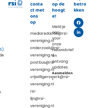
conta
op de
betro
ct met
hoogt
kken
ons
e!
op
Facebook
Meld je
aan
mediaredactie@rsi-
LinkedIn
voor
vereniging.nl
onze
onderzoek@rsi-
S)
.
nieuwsbrief
 de
vereniging.nl
en
ontvang
postbus@rsi-
updates.
vereniging.nl
Aanmelden
vrijwilligerswerk@rsi-
›
vereniging.nl
rsi-
.
lijn@rsi-
vereniging.nl