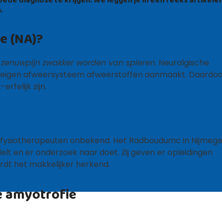
.
e (NA)?
 zenuwpijn zwakker worden van spieren
. Neuralgische
je eigen afweersysteem afweerstoffen aanmaakt. Daardo
rfelijk zijn.
 en fysiotherapeuten onbekend. Het Radboudumc in Nijmeg
lt en er onderzoek naar doet. Zij geven er opleidingen
dt het makkelijker herkend.
e amyotrofie