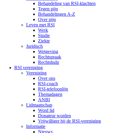
Behandeling van RSI-klachten
Tegen pijn
Behandelingen A-Z
Over pijn
Leven met RSI
Werk
Studie
Ziekte
Juridisch
Wetgeving
Rechtspraak
Rechtshulp
RSI vereniging
Vereniging
Over ons
RSI-coach
RSI-telefoonlijn
Themadagen
ANBI
Lidmaatschap
Word lid
Donateur worden
Vrijwilliger bij de RSI-vereniging
Informatie
Nieuws