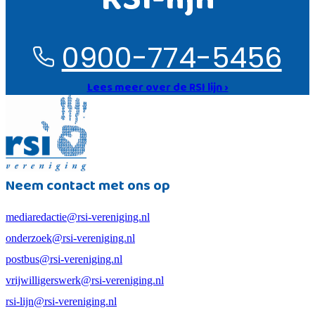
0900-774-5456
Lees meer over de RSI lijn ›
Neem contact met ons op
mediaredactie@rsi-vereniging.nl
onderzoek@rsi-vereniging.nl
postbus@rsi-vereniging.nl
vrijwilligerswerk@rsi-vereniging.nl
rsi-lijn@rsi-vereniging.nl