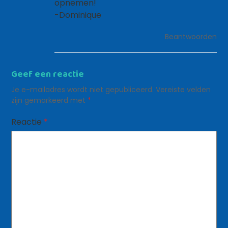
opnemen!
-Dominique
Beantwoorden
Geef een reactie
Je e-mailadres wordt niet gepubliceerd.
Vereiste velden
zijn gemarkeerd met
*
Reactie
*