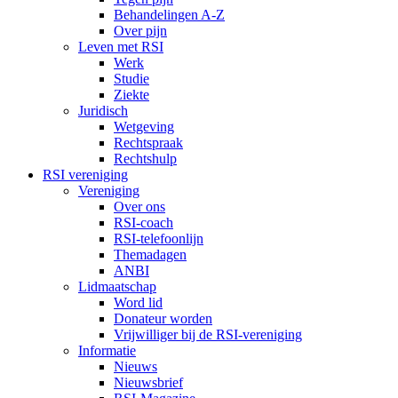
Behandelingen A-Z
Over pijn
Leven met RSI
Werk
Studie
Ziekte
Juridisch
Wetgeving
Rechtspraak
Rechtshulp
RSI vereniging
Vereniging
Over ons
RSI-coach
RSI-telefoonlijn
Themadagen
ANBI
Lidmaatschap
Word lid
Donateur worden
Vrijwilliger bij de RSI-vereniging
Informatie
Nieuws
Nieuwsbrief