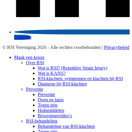
LinkedIn
© RSI Vereniging 2026 - Alle rechten voorbehouden |
Privacybeleid
Maak een keuze
Over RSI
Wat is RSI? (Repetitive Strain Injury)
Wat is KANS?
RSI-klachten: symptomen en klachten bij RSI
Diagnose bij RSI-klachten
Preventie
Preventie
Doen en laten
Tegen pijn
Hulpmiddelen
Bewegingsvideo’s
RSI-behandeling
Behandeling van RSI-klachten
Tegen pijn