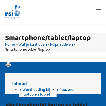
Skip
to
content
Op
Clo
mob
mob
me
me
Smartphone/tablet/laptop
Home
»
Wat je kunt doen
»
Hulpmiddelen
»
Smartphone/tablet/laptop
Inhoud
Werkhouding bij
Pauzeren
laptop en tablet
Werkhouding bij laptop en tablet