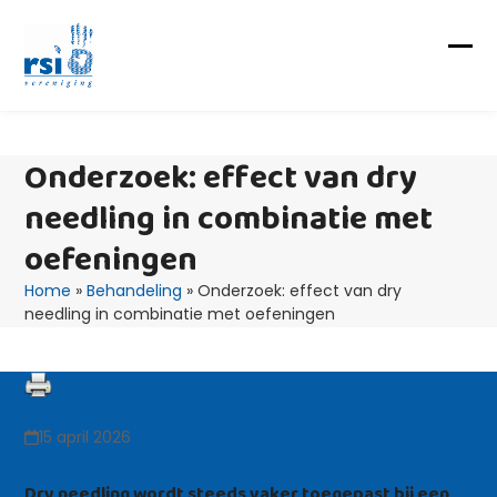
Skip
to
content
Op
Clo
mob
mob
me
me
Onderzoek: effect van dry
needling in combinatie met
oefeningen
Home
»
Behandeling
»
Onderzoek: effect van dry
needling in combinatie met oefeningen
15 april 2026
Dry needling wordt steeds vaker toegepast bij een