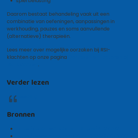
spierbelasting
Daarom bestaat behandeling vaak uit een
combinatie van oefeningen, aanpassingen in
werkhouding, pauzes en soms aanvullende
(alternatieve) therapieën.
Lees meer over mogelijke oorzaken bij RSI-
klachten op onze pagina
Oorzaken en factoren bij
RSI-klachten
.
Verder lezen
Dry Needling
Bronnen
https://pubmed.ncbi.nlm.nih.gov/41127782
https://www.mdpi.com/2077-0383/9/10/3300,