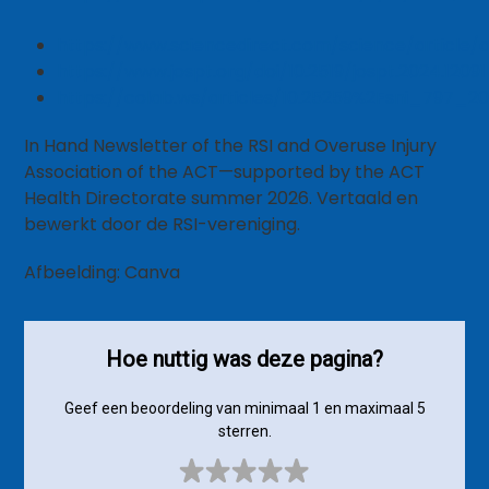
https://www.sciencedirect.com/science/article/
https://www.jospt.org/doi/10.2519/jospt.2024.12091
https://colab.ws/articles/10.25259%2Fsni_797_2
In Hand Newsletter of the RSI and Overuse Injury
Association of the ACT—supported by the ACT
Health Directorate summer 2026. Vertaald en
bewerkt door de RSI-vereniging.
Afbeelding: Canva
Hoe nuttig was deze pagina?
Geef een beoordeling van minimaal 1 en maximaal 5
sterren.