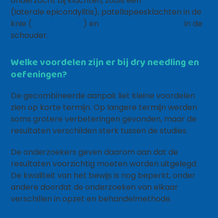
onderzocht bij klachten, zoals een
tenniselleboog
(laterale epicondylitis), patellapeesklachten in de
knie (
springersknie
) en
rotator-cuffklachten
in de
schouder.
Welke voordelen zijn er bij dry needling en
oefeningen?
De gecombineerde aanpak liet kleine voordelen
zien op korte termijn. Op langere termijn werden
soms grotere verbeteringen gevonden, maar de
resultaten verschilden sterk tussen de studies.
De onderzoekers geven daarom aan dat de
resultaten voorzichtig moeten worden uitgelegd.
De kwaliteit van het bewijs is nog beperkt, onder
andere doordat de onderzoeken van elkaar
verschillen in opzet en behandelmethode.