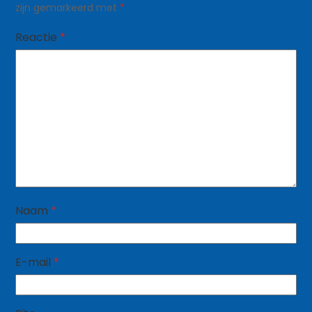
zijn gemarkeerd met
*
Reactie
*
Naam
*
E-mail
*