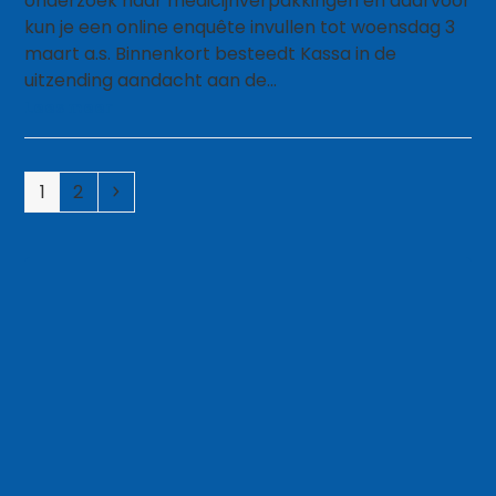
onderzoek naar medicijnverpakkingen en daarvoor
kun je een online enquête invullen tot woensdag 3
maart a.s. Binnenkort besteedt Kassa in de
uitzending aandacht aan de…
Lees meer
Page
Page
Volgende
1
2