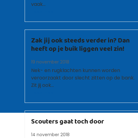
vaak…
Lees meer
Zak jij ook steeds verder in? Dan
heeft op je buik liggen veel zin!
19 november 2018
Nek- en rugklachten kunnen worden
veroorzaakt door slecht zitten op de bank.
Zit jij ook…
Lees meer
Scouters gaat toch door
14 november 2018