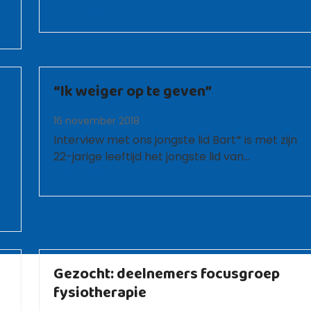
Lees meer
“Ik weiger op te geven”
16 november 2018
Interview met ons jongste lid Bart* is met zijn
22-jarige leeftijd het jongste lid van…
Lees meer
Gezocht: deelnemers focusgroep
fysiotherapie