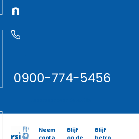
n
0900-774-5456
Lees meer over de RSI lijn ›
Neem
Blijf
Blijf
conta
op de
betro