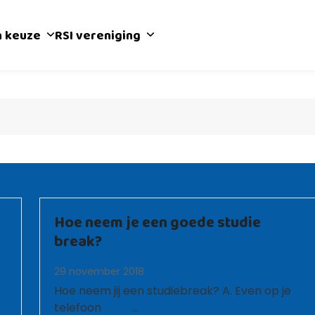
n keuze
RSI vereniging
Hoe neem je een goede studie
break?
29 november 2018
Hoe neem jij een studiebreak? A. Even op je
telefoon …