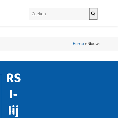
Search
Home
»
Nieuws
RS
I-
lij