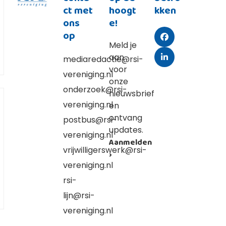
ct met
hoogt
kken
ons
e!
op
Facebook
Meld je
aan
mediaredactie@rsi-
LinkedIn
voor
vereniging.nl
onze
onderzoek@rsi-
nieuwsbrief
vereniging.nl
en
ontvang
postbus@rsi-
updates.
vereniging.nl
Aanmelden
vrijwilligerswerk@rsi-
›
vereniging.nl
rsi-
lijn@rsi-
vereniging.nl