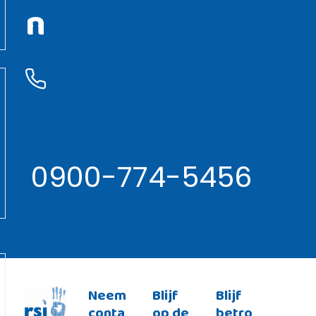
n
0900-774-5456
Lees meer over de RSI lijn ›
Neem
Blijf
Blijf
conta
op de
betro