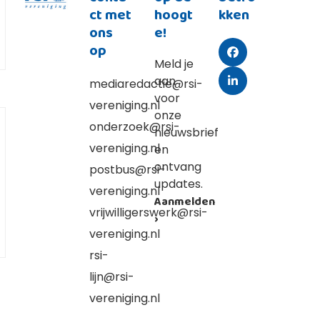
ct met
hoogt
kken
ons
e!
op
Facebook
Meld je
aan
mediaredactie@rsi-
LinkedIn
voor
vereniging.nl
onze
onderzoek@rsi-
nieuwsbrief
vereniging.nl
en
ontvang
postbus@rsi-
updates.
vereniging.nl
Aanmelden
vrijwilligerswerk@rsi-
›
vereniging.nl
rsi-
lijn@rsi-
vereniging.nl