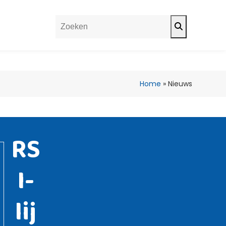
Search
Home
»
Nieuws
RS
I-
lij