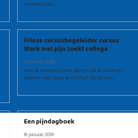
zoeken over…
Lees meer
Friese cursusbegeleider cursus
Sterk met pijn zoekt collega
29 januari 2019
Heb je ervaring met pijn en wil je anderen
helpen met jouw ervaring? Siena van…
Lees meer
Een pijndagboek
16 januari 2019