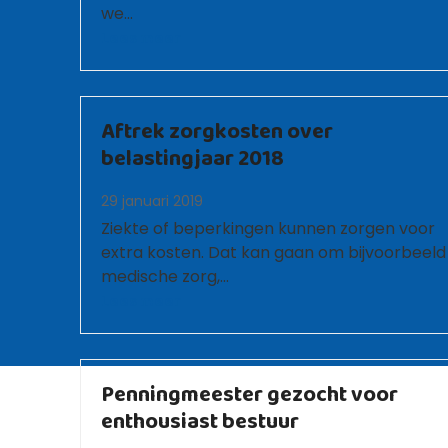
we…
Lees meer
Aftrek zorgkosten over
belastingjaar 2018
29 januari 2019
Ziekte of beperkingen kunnen zorgen voor
extra kosten. Dat kan gaan om bijvoorbeeld
medische zorg,…
Lees meer
Penningmeester gezocht voor
enthousiast bestuur