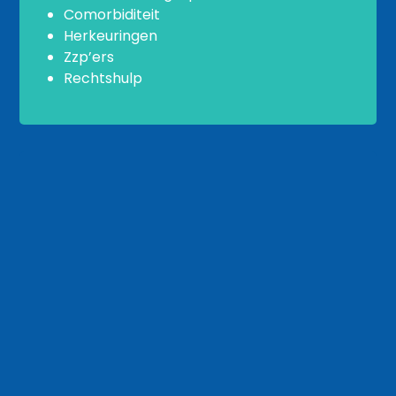
Comorbiditeit
Herkeuringen
Zzp’ers
Rechtshulp