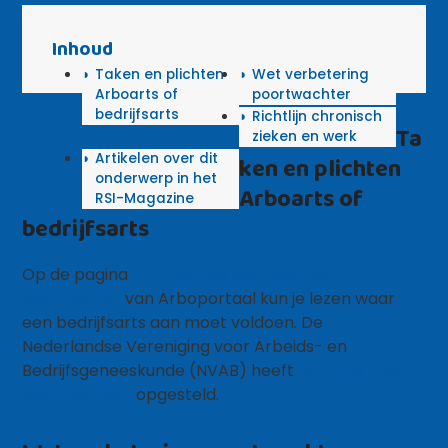
Inhoud
Taken en plichten
Wet verbetering
Arboarts of
poortwachter
bedrijfsarts
Richtlijn chronisch
Ta
zieken en werk
Artikelen over dit
ken en plichten
onderwerp in het
Arboarts of
RSI-Magazine
bedrijfsarts
Op de pagina
Wat zegt de wet over de
bedrijfsarts?
van Arboportaal kun je lezen waar
een bedrijfsarts aan moet voldoen. De
Nederlandse Vereniging voor Arbeids- en
Bedrijfsgeneeskunde (NVAB) heeft
richtlijnen voor
bedrijfsartsen
opgesteld.