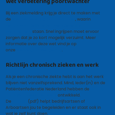
Wet verbetering poortwachter
Bij een ziekmelding krijg je direct te maken met
de
Wet verbetering poortwachter
, waarin
verantwoordelijkheden werkgevers en
werknemers
staan. Snel ingrijpen moet ervoor
zorgen dat je zo kort mogelijk verzuimt. Meer
informatie over deze wet vind je op
onze
webpagina Wetgeving
.
Richtlijn chronisch zieken en werk
Als je een chronische ziekte hebt is aan het werk
blijven niet vanzelfsprekend. Mind, Ieder(in) en de
Patiëntenfederatie Nederland hebben de
Richtlijn
chronisch zieken en werk
ontwikkeld.
De
richtlijn
(pdf) helpt bedrijfsartsen of
Arboartsen jou te begeleiden en er staat ook in
wat je zelf kunt doen.