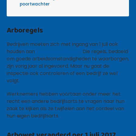
poortwachter
Arboregels
Bedrijven moeten zich met ingang van 1 juli ook
houden aan
nieuwe arboregels
. Die regels, bedoeld
om goede arbeidsomstandigheden te waarborgen,
zijn vorig jaar al ingevoerd. Maar nu gaat de
inspectie ook controleren of een bedrijf ze wel
volgt.
Werknemers hebben voortaan onder meer het
recht een andere bedrijfsarts te vragen naar hun
zaak te kijken als ze twijfelen aan het oordeel van
hun eigen bedrijfsarts.
Arbowet veranderd per 1 juli 2017