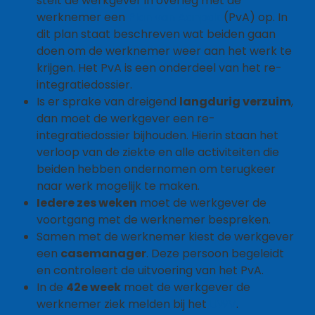
stelt de werkgever in overleg met de
werknemer een
Plan van Aanpak
(PvA) op. In
dit plan staat beschreven wat beiden gaan
doen om de werknemer weer aan het werk te
krijgen. Het PvA is een onderdeel van het re-
integratiedossier.
Is er sprake van dreigend
langdurig verzuim
,
dan moet de werkgever een re-
integratiedossier bijhouden. Hierin staan het
verloop van de ziekte en alle activiteiten die
beiden hebben ondernomen om terugkeer
naar werk mogelijk te maken.
Iedere zes weken
moet de werkgever de
voortgang met de werknemer bespreken.
Samen met de werknemer kiest de werkgever
een
casemanager
. Deze persoon begeleidt
en controleert de uitvoering van het PvA.
In de
42e week
moet de werkgever de
werknemer ziek melden bij het
UWV
.