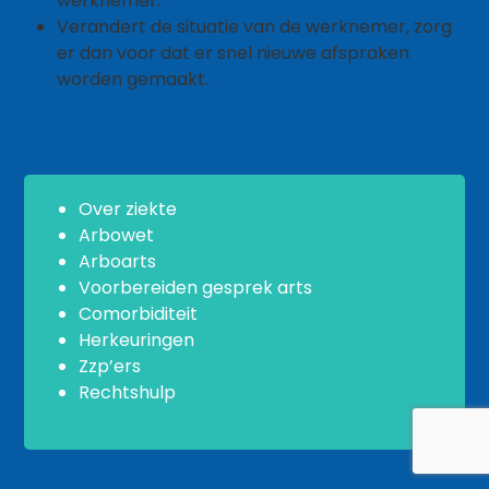
werknemer.
Verandert de situatie van de werknemer, zorg
er dan voor dat er snel nieuwe afspraken
worden gemaakt.
Over ziekte
Arbowet
Arboarts
Voorbereiden gesprek arts
Comorbiditeit
Herkeuringen
Zzp’ers
Rechtshulp