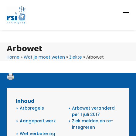
Skip
to
content
Op
Clo
mob
mob
me
me
Arbowet
Home
»
Wat je moet weten
»
Ziekte
»
Arbowet
Inhoud
Arboregels
Arbowet veranderd
per 1 juli 2017
Aangepast werk
Ziek melden en re-
integreren
Wet verbetering