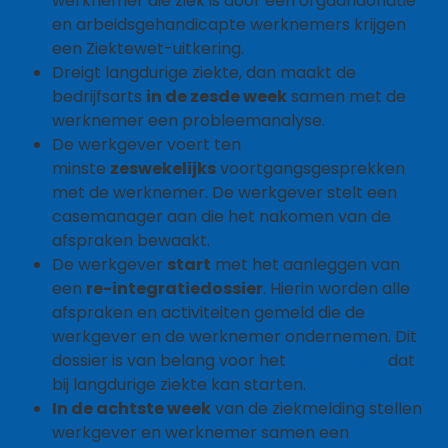
werknemer die ziek is door een orgaandonatie
en arbeidsgehandicapte werknemers krijgen
een Ziektewet-uitkering.
Dreigt langdurige ziekte, dan maakt de
bedrijfsarts
in de zesde week
samen met de
werknemer een probleemanalyse.
De werkgever voert ten
minste
zeswekelijks
voortgangsgesprekken
met de werknemer. De werkgever stelt een
casemanager aan die het nakomen van de
afspraken bewaakt.
De werkgever
start
met het aanleggen van
een
re-integratiedossier
. Hierin worden alle
afspraken en activiteiten gemeld die de
werkgever en de werknemer ondernemen. Dit
dossier is van belang voor het
WIA-traject
dat
bij langdurige ziekte kan starten.
In de achtste week
van de ziekmelding stellen
werkgever en werknemer samen een
Plan van